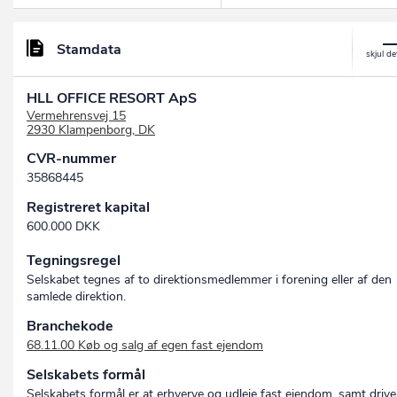
Stamdata
HLL OFFICE RESORT ApS
Vermehrensvej 15
2930 Klampenborg, DK
CVR-nummer
35868445
Registreret kapital
600.000 DKK
Tegningsregel
Selskabet tegnes af to direktionsmedlemmer i forening eller af den
samlede direktion.
Branchekode
68.11.00 Køb og salg af egen fast ejendom
Selskabets formål
Selskabets formål er at erhverve og udleje fast ejendom, samt drive