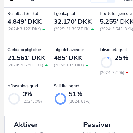
Resultat før skat
Egenkapital
Bruttofortjeneste
4.849' DKK
32.170' DKK
5.255' DK
(2024: 3.122' DKK)
(2025: 31.396' DKK)
(2024: 3.542' DKK
Gældsforpligtelser
Tilgodehavender
Likviditetsgrad
21.561' DKK
485' DKK
25%
(2024: 20.780' DKK)
(2024: 197' DKK)
(2024: 221%)
Afkastningsgrad
Soliditetsgrad
0%
51%
(2024: 0%)
(2024: 51%)
Aktiver
Passiver