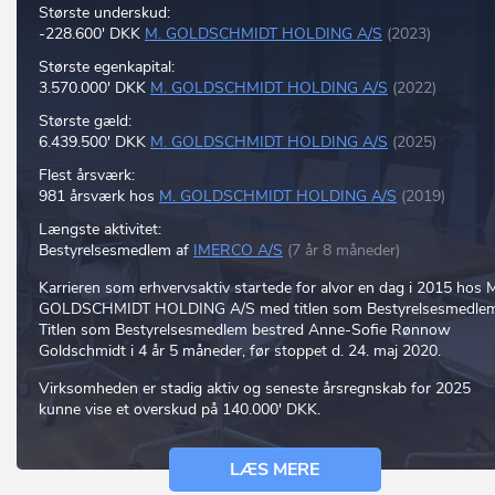
Største underskud:
-228.600' DKK
M. GOLDSCHMIDT HOLDING A/S
(2023)
Største egenkapital:
3.570.000' DKK
M. GOLDSCHMIDT HOLDING A/S
(2022)
Største gæld:
6.439.500' DKK
M. GOLDSCHMIDT HOLDING A/S
(2025)
Flest årsværk:
981 årsværk hos
M. GOLDSCHMIDT HOLDING A/S
(2019)
Længste aktivitet:
Bestyrelsesmedlem af
IMERCO A/S
(7 år 8 måneder)
Karrieren som erhvervsaktiv startede for alvor en dag i 2015 hos 
GOLDSCHMIDT HOLDING A/S med titlen som Bestyrelsesmedlem
Titlen som Bestyrelsesmedlem bestred Anne-Sofie Rønnow
Goldschmidt i 4 år 5 måneder, før stoppet d. 24. maj 2020.
Virksomheden er stadig aktiv og seneste årsregnskab for 2025
kunne vise et overskud på 140.000' DKK.
LÆS MERE