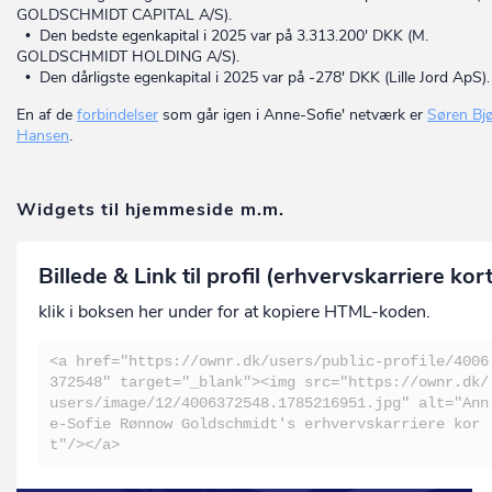
GOLDSCHMIDT CAPITAL A/S).
• Den bedste egenkapital i 2025 var på 3.313.200' DKK (M.
GOLDSCHMIDT HOLDING A/S).
• Den dårligste egenkapital i 2025 var på -278' DKK (Lille Jord ApS).
En af de
forbindelser
som går igen i Anne-Sofie' netværk er
Søren Bj
Hansen
.
Widgets til hjemmeside m.m.
Billede & Link til profil (erhvervskarriere kor
klik i boksen her under for at kopiere HTML-koden.
<a href="https://ownr.dk/users/public-profile/4006
372548" target="_blank"><img src="https://ownr.dk/
users/image/12/4006372548.1785216951.jpg" alt="Ann
e-Sofie Rønnow Goldschmidt's erhvervskarriere kor
t"/></a>