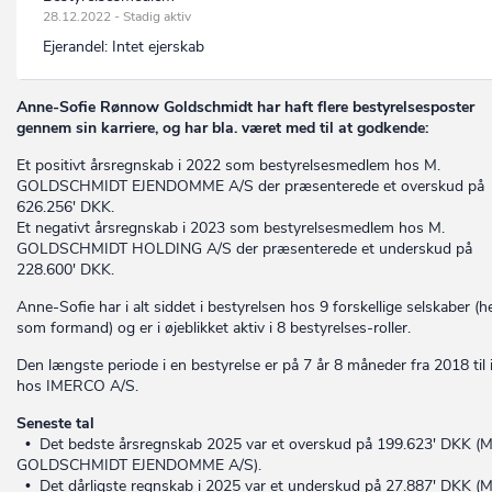
28.12.2022 - Stadig aktiv
Ejerandel:
Intet ejerskab
Anne-Sofie Rønnow Goldschmidt har haft flere bestyrelsesposter
gennem sin karriere, og har bla. været med til at godkende:
Et positivt årsregnskab i 2022 som bestyrelsesmedlem hos M.
GOLDSCHMIDT EJENDOMME A/S der præsenterede et overskud på
626.256' DKK.
Et negativt årsregnskab i 2023 som bestyrelsesmedlem hos M.
GOLDSCHMIDT HOLDING A/S der præsenterede et underskud på
228.600' DKK.
Anne-Sofie har i alt siddet i bestyrelsen hos 9 forskellige selskaber (h
som formand) og er i øjeblikket aktiv i 8 bestyrelses-roller.
Den længste periode i en bestyrelse er på 7 år 8 måneder fra 2018 til 
hos IMERCO A/S.
Seneste tal
• Det bedste årsregnskab 2025 var et overskud på 199.623' DKK (M
GOLDSCHMIDT EJENDOMME A/S).
• Det dårligste regnskab i 2025 var et underskud på 27.887' DKK (M