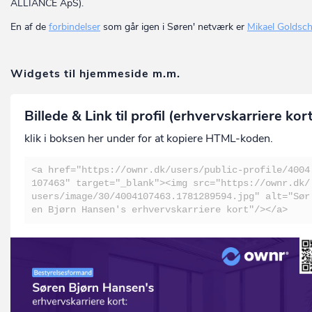
ALLIANCE ApS).
En af de
forbindelser
som går igen i Søren' netværk er
Mikael Goldsc
Widgets til hjemmeside m.m.
Billede & Link til profil (erhvervskarriere kor
klik i boksen her under for at kopiere HTML-koden.
<a href="https://ownr.dk/users/public-profile/4004
107463" target="_blank"><img src="https://ownr.dk/
users/image/30/4004107463.1781289594.jpg" alt="Sør
en Bjørn Hansen's erhvervskarriere kort"/></a>