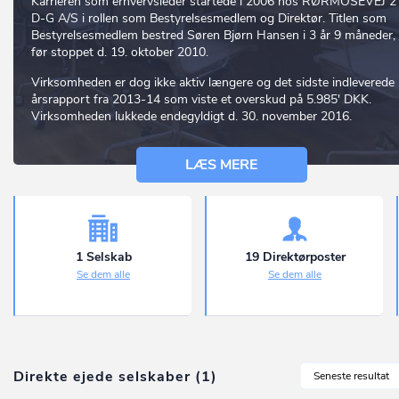
Karrieren som erhvervsleder startede i 2006 hos RØRMOSEVEJ 2
D-G A/S i rollen som Bestyrelsesmedlem og Direktør. Titlen som
Bestyrelsesmedlem bestred Søren Bjørn Hansen i 3 år 9 måneder,
før stoppet d. 19. oktober 2010.
Virksomheden er dog ikke aktiv længere og det sidste indleverede
årsrapport fra 2013-14 som viste et overskud på 5.985' DKK.
Virksomheden lukkede endegyldigt d. 30. november 2016.
LÆS MERE
1 Selskab
19 Direktørposter
Se dem alle
Se dem alle
Direkte ejede selskaber (1)
Seneste resultat