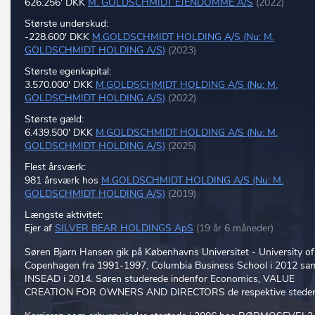
626.256' DKK
M. GOLDSCHMIDT EJENDOMME A/S
(2022)
Største underskud:
-228.600' DKK
M.GOLDSCHMIDT HOLDING A/S (Nu: M.
GOLDSCHMIDT HOLDING A/S)
(2023)
Største egenkapital:
3.570.000' DKK
M.GOLDSCHMIDT HOLDING A/S (Nu: M.
GOLDSCHMIDT HOLDING A/S)
(2022)
Største gæld:
6.439.500' DKK
M.GOLDSCHMIDT HOLDING A/S (Nu: M.
GOLDSCHMIDT HOLDING A/S)
(2025)
Flest årsværk:
981 årsværk hos
M.GOLDSCHMIDT HOLDING A/S (Nu: M.
GOLDSCHMIDT HOLDING A/S)
(2019)
Længste aktivitet:
Ejer af
SILVER BEAR HOLDINGS ApS
(19 år 6 måneder)
Søren Bjørn Hansen gik på Københavns Universitet - University of
Copenhagen fra 1991-1997, Columbia Business School i 2012 sa
INSEAD i 2014. Søren studerede indenfor Economics, VALUE
CREATION FOR OWNERS AND DIRECTORS de respektive steder