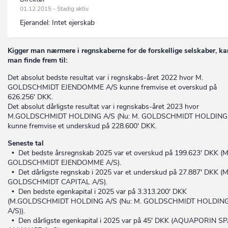
01.12.2015 - Stadig aktiv
Ejerandel:
Intet ejerskab
Kigger man nærmere i regnskaberne for de forskellige selskaber, ka
man finde frem til:
Det absolut bedste resultat var i regnskabs-året 2022 hvor M.
GOLDSCHMIDT EJENDOMME A/S kunne fremvise et overskud på
626.256' DKK.
Det absolut dårligste resultat var i regnskabs-året 2023 hvor
M.GOLDSCHMIDT HOLDING A/S (Nu: M. GOLDSCHMIDT HOLDING 
kunne fremvise et underskud på 228.600' DKK.
Seneste tal
• Det bedste årsregnskab 2025 var et overskud på 199.623' DKK (M
GOLDSCHMIDT EJENDOMME A/S).
• Det dårligste regnskab i 2025 var et underskud på 27.887' DKK (M
GOLDSCHMIDT CAPITAL A/S).
• Den bedste egenkapital i 2025 var på 3.313.200' DKK
(M.GOLDSCHMIDT HOLDING A/S (Nu: M. GOLDSCHMIDT HOLDIN
A/S)).
• Den dårligste egenkapital i 2025 var på 45' DKK (AQUAPORIN S