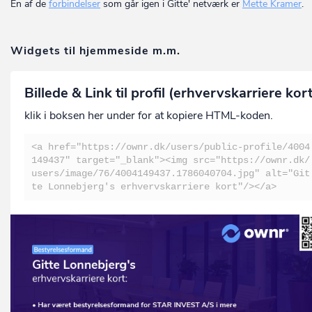
En af de
forbindelser
som går igen i Gitte' netværk er
Mette Kramer
.
Widgets til hjemmeside m.m.
Billede & Link til profil (erhvervskarriere kor
klik i boksen her under for at kopiere HTML-koden.
<a href="https://ownr.dk/users/public-profile/4004
149437" target="_blank"><img src="https://ownr.dk/
users/image/76/4004149437.1786040704.jpg" alt="Git
te Lonnebjerg's erhvervskarriere kort"/></a>