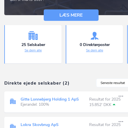
LÆS MERE
25 Selskaber
0 Direktørposter
Se dem alle
Se dem alle
Direkte ejede selskaber (2)
Seneste resultat
Gitte Lonnebjerg Holding 1 ApS
Resultat for 2025
Ejerandel: 100%
15.852' DKK
Lokra Skovbrug ApS
Resultat for 2025