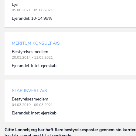
Ejer
05.08.2021 - 05.08.2021
Ejerandel:
10-14.99%
MERITUM KONSULT A/S
Bestyrelsesmedlem
20.03.2014 - 11.03.2021
Ejerandel:
Intet ejerskab
STAR INVEST A/S
Bestyrelsesmedlem
04.03.2010 - 09.03.2021
Ejerandel:
Intet ejerskab
Gitte Lonnebjerg har haft flere bestyrelsesposter gennem sin karrier
har bla. været med til at godkende: