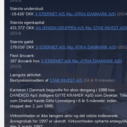
(2025)
Største underskud:
-19.426' DKK
3-STJERNET A/S (Nu: ATRIA DANMARK A/S)
(2024
Største egenkapital:
431.372' DKK
AA JENSEN GRUPPEN A/S (Nu: STAR INVEST A/S
(2014)
Største gæld:
178.016' DKK
3-STJERNET A/S (Nu: ATRIA DANMARK A/S)
(202
Flest årsværk:
187 årsværk hos
3-STJERNET A/S (Nu: ATRIA DANMARK A/S)
(2023)
Længste aktivitet:
Bestyrelsesmedlem af
STAR INVEST A/S
(24 år 8 måneder)
Karrieren I Danmark begyndte for alvor dengang i 1988 hos
DANEXCO ApS (tidligere GITTE KRAMER ApS) som Direktør. Titl
som Direktør havde Gitte Lonnebjerg i 6 år 5 måneder, inden
stoppet den 2. juni 1995.
Virksomheden er ikke længere aktiv og det sidste indleverede
årsregnskab for 1997 er ukendt. Virksomheden ophørte endegyldi
den 3. marts 1997.