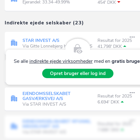
Ejerandel: 33.34-49.99%
454' DKK
Indirekte ejede selskaber (23)
STAR INVEST A/S
Resultat for 2025
Via Gitte Lonnebjerg Holding 1 ApS
41.798' DKK
Se alle
indirekte ejede virksomheder
med en
gratis bruge
Parelo A/S
Resultat for 2025
Opret bruger eller log ind
Via Lokra Skovbrug ApS
566' DKK
EJENDOMSSELSKABET
Resultat for 2025
GASVÆRKSVEJ A/S
6.694' DKK
Via STAR INVEST A/S
EJENDOMSSELSKABET NYVANG,
Resultat for 2025
MIDDELFART A/S
7.686' DKK
Via STAR INVEST A/S