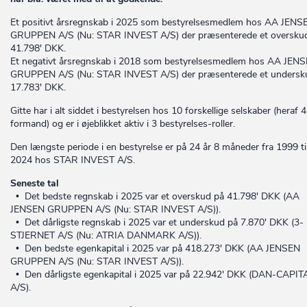
Et positivt årsregnskab i 2025 som bestyrelsesmedlem hos AA JENS
GRUPPEN A/S (Nu: STAR INVEST A/S) der præsenterede et oversku
41.798' DKK.
Et negativt årsregnskab i 2018 som bestyrelsesmedlem hos AA JEN
GRUPPEN A/S (Nu: STAR INVEST A/S) der præsenterede et undersk
17.783' DKK.
Gitte har i alt siddet i bestyrelsen hos 10 forskellige selskaber (heraf
formand) og er i øjeblikket aktiv i 3 bestyrelses-roller.
Den længste periode i en bestyrelse er på 24 år 8 måneder fra 1999 ti
2024 hos STAR INVEST A/S.
Seneste tal
• Det bedste regnskab i 2025 var et overskud på 41.798' DKK (AA
JENSEN GRUPPEN A/S (Nu: STAR INVEST A/S)).
• Det dårligste regnskab i 2025 var et underskud på 7.870' DKK (3-
STJERNET A/S (Nu: ATRIA DANMARK A/S)).
• Den bedste egenkapital i 2025 var på 418.273' DKK (AA JENSEN
GRUPPEN A/S (Nu: STAR INVEST A/S)).
• Den dårligste egenkapital i 2025 var på 22.942' DKK (DAN-CAPIT
A/S).