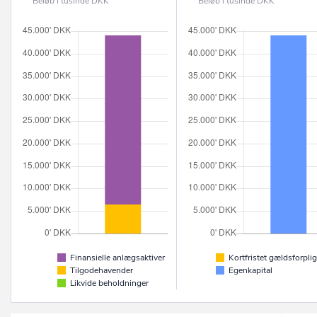
Beløb i tusinde DKK
Beløb i tusinde DKK
Finansielle anlægsaktiver
Kortfristet gældsforplig
Tilgodehavender
Egenkapital
Likvide beholdninger