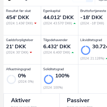
Resultat før skat
Egenkapital
Bruttofortjeneste
454' DKK
44.012' DKK
-18' DKK
(2024: 1.436' DKK)
(2024: 43.570' DKK)
(2024: -18' DKK)
Gældsforpligtelser
Tilgodehavender
Likviditetsgrad
21' DKK
6.432' DKK
30.7
(2024: 30' DKK)
(2024: 6.400' DKK)
(2024: 21.128%)
Afkastningsgrad
Soliditetsgrad
0%
100%
(2024: 0%)
(2024: 100%)
Aktiver
Passiver