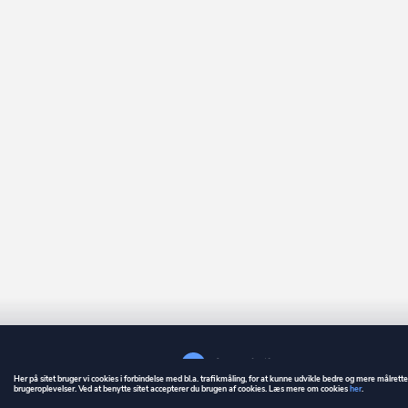
Her på sitet bruger vi cookies i forbindelse med bl.a. trafikmåling, for at kunne udvikle bedre og mere målrett
brugeroplevelser. Ved at benytte sitet accepterer du brugen af cookies. Læs mere om cookies
her
.
GUIDE
BETINGELSER