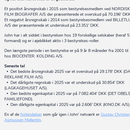
Et positivt årsregnskab i 2015 som bestyrelsesmedlem ved NORDISK
FILM BIOGRAFER A/S der præsenterede et overskud på 70.196' DKK
Et negativt årsregnskab i 2014 som bestyrelsesmedlem ved BILLET
A/S der præsenterede et underskud på 23.351' DKK.
John har i alt siddet i bestyrelsen hos 19 forskellige selskaber (heraf 
formand) og er i øjeblikket aktiv i 3 bestyrelses-roller.
Den længste periode i en bestyrelse er på 9 år 8 måneder fra 2001 til
hos BIOCENTER. KOLDING A/S.
Seneste tal
• Det bedste årsregnskab 2025 var et overskud på 29.178' DKK (
REKLAME FILM A/S).
• Det dårligste regnskab i 2025 var et underskud på 30.854' DKK
(LAGKAGEHUSET A/S).
• Den bedste egenkapital i 2025 var på 7.082.404' DKK (DET OBEL
FAMILIEFOND).
• Den dårligste egenkapital i 2025 var på 2.606' DKK (KINO.DK A/S)
En af de
forbindelser
som går igen i John' netværk er
Gustav Christen
Asmussen Mellentin
.