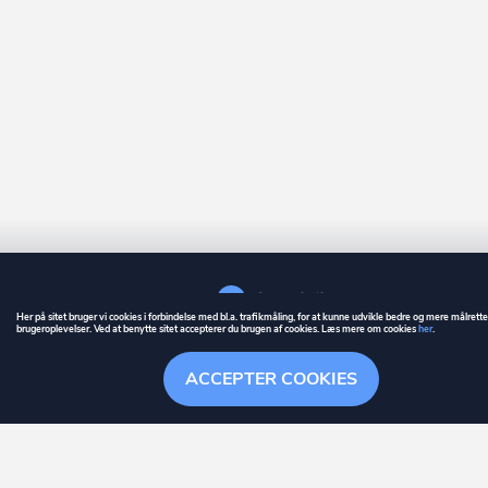
Her på sitet bruger vi cookies i forbindelse med bl.a. trafikmåling, for at kunne udvikle bedre og mere målrett
brugeroplevelser. Ved at benytte sitet accepterer du brugen af cookies. Læs mere om cookies
her
.
GUIDE
BETINGELSER
ACCEPTER COOKIES
ownr
er et registreret varemærke tilhørende ownr ApS – CVR nr.: 36 40 88 
Stationsparken 26. 2., 2600 Glostrup, info@ownr.dk
Overblik
Søgehistorik
Menu
Følg