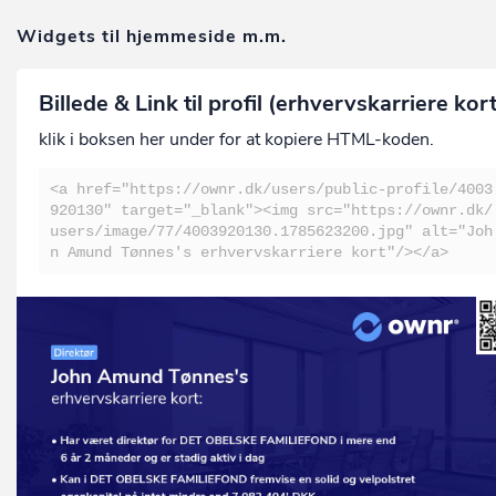
Widgets til hjemmeside m.m.
Billede & Link til profil (erhvervskarriere kor
klik i boksen her under for at kopiere HTML-koden.
<a href="https://ownr.dk/users/public-profile/4003
920130" target="_blank"><img src="https://ownr.dk/
users/image/77/4003920130.1785623200.jpg" alt="Joh
n Amund Tønnes's erhvervskarriere kort"/></a>