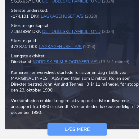
5.616.637' DKK
DET OBELSKE FAMILIEFOND
(2024)
Største underskud:
-174.101' DKK
LAGKAGEHUSET A/S
(2020)
Største egenkapital:
7.368.996' DKK
DET OBELSKE FAMILIEFOND
(2024)
Største gæld:
473.874' DKK
LAGKAGEHUSET A/S
(2024)
Længste aktivitet:
Direktør af
NORDISK FILM BIOGRAFER A/S
(13 år 1 måned)
Karrieren i erhvervslivet startede for alvor en dag i 1986 ved
MARGINAL INVEST ApS med titlen som Direktør. Rollen som
Direktør bestred John Amund Tønnes i 3 år 11 måneder, før stopp
den 23. oktober 1990.
Virksomheden er ikke længere aktiv og det sidste indleverede
årsrapport fra 1990 er ukendt. Virksomheden lukkede endeligt d. 2
december 1990.
LÆS MERE