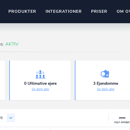
PRODUKTER
INTEGRATIONER
PRISER
OM O
Pipedrive
stem
Kommer snart
us:
AKTIV
ownr API
ompliant
Kun fantasien sætter grænsen
Mange flere på vej
Pipeline
Ajour
E-conomic
Ownr ajour goes supersonic
0 Ultimative ejere
3 Ejendomme
Se dem alle
Se dem alle
ng
undeemner
25