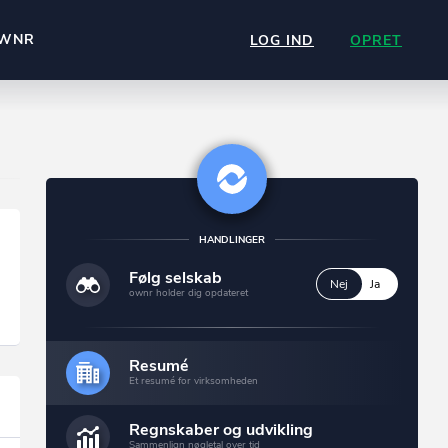
WNR
LOG IND
OPRET
HANDLINGER
Følg selskab
Nej
Ja
ownr holder dig opdateret
Resumé
Et resumé for virksomheden
Regnskaber og udvikling
Sammenlign nøgletal over tid