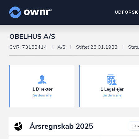
UDFORSK
OBELHUS A/S
ownr Insights
Kassevis af data sat i sy
CVR: 73168414
A/S
Stiftet 26.01.1983
Stat
ownr Ajour
Hold dig opdateret og c
ownr Pipeline
Sæt strøm til dit nysalg
1 Direktør
1 Legal ejer
Se dem alle
Se dem alle
ownr Segmenteri
Identificer salgsklare k
Årsregnskab
2025
20