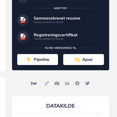
HENT PDF
Sammenskrevet resume
Hentes direkte fra Virk.dk
Registreringscertifikat
Hentes direkte fra Virk.dk
TILFØJ VIRKSOMHED TIL
Pipeline
Ajour
Del
DATAKILDE