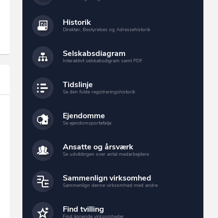
Historik
Direktør, Bestyrelses og Adressehistorik
Selskabsdiagram
Interaktivt selskabsdigram samt PDF
Tidslinje
Se den fulde registreringshistorik
Ejendomme
Se ejendomsportefølje
Ansatte og årsværk
Se udviklingen over antal medarbejdere
Sammenlign virksomhed
Sammenlign denne virksomhed med andre
Find tvilling
Find lignende virksomheder