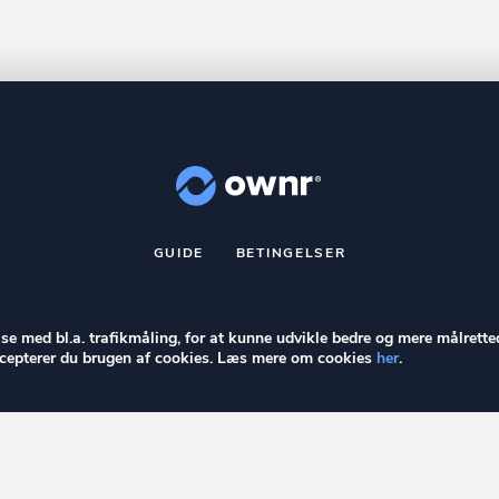
GUIDE
BETINGELSER
nr
er et registreret varemærke tilhørende ownr ApS – CVR nr.: 36 40 8
Stationsparken 26. 2., 2600 Glostrup, info@ownr.dk
else med bl.a. trafikmåling, for at kunne udvikle bedre og mere målrette
accepterer du brugen af cookies. Læs mere om cookies
her
.