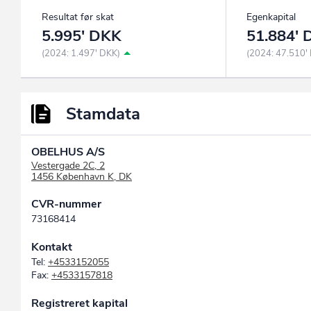
Resultat før skat
Egenkapital
5.995' DKK
51.884'
(2024: 1.497' DKK)
(2024: 47.510'
Stamdata
OBELHUS A/S
Vestergade 2C, 2
1456 København K, DK
CVR-nummer
73168414
Kontakt
Tel:
+4533152055
Fax:
+4533157818
Registreret kapital