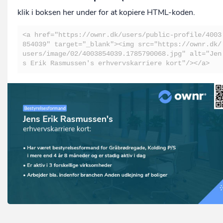
klik i boksen her under for at kopiere HTML-koden.
<a href="https://ownr.dk/users/public-profile/4003
854039" target="_blank"><img src="https://ownr.dk/
users/image/02/4003854039.1785790068.jpg" alt="Jen
s Erik Rasmussen's erhvervskarriere kort"/></a>