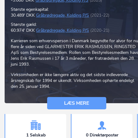
-5.088' DKK
Gråbrødregade, Kolding P/S
(2025)
Største egenkapital:
30.489' DKK
Gråbrødregade, Kolding P/S
(2021-22)
Største gæld:
60.974' DKK
Gråbrødregade, Kolding P/S
(2020-21)
Karrieren som erhvervsperson i Danmark begyndte for alvor for n
flere år siden ved GLARMESTER ERIK RASMUSSEN, RINGSTED
ApS som Bestyrelsesmedlem. Rollen som Bestyrelsesmedlem hav
Jens Erik Rasmussen i 17 år 3 måneder, før fratrædelsen den 28.
juni 1993.
Virksomheden er ikke længere aktiv og det sidste indleverede
årsregnskab for 1994 er ukendt. Virksomheden ophørte endeligt
den 25. januar 1994.
LÆS MERE
1 Selskab
0 Direktørposter