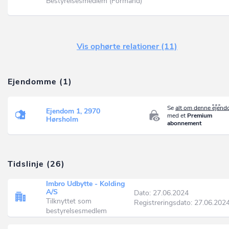
Bestyrelsesmedlem (Formand)
Vis ophørte relationer (11)
Ejendomme (1)
Se
alt om denne ejen
Ejendom 1, 2970
med et
Premium
Hørsholm
abonnement
Tidslinje (26)
Imbro Udbytte - Kolding
A/S
Dato: 27.06.2024
Tilknyttet som
Registreringsdato: 27.06.202
bestyrelsesmedlem