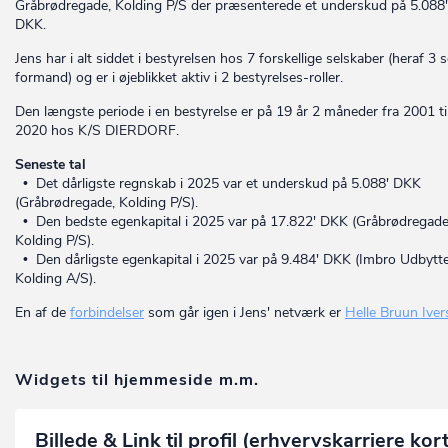
Gråbrødregade, Kolding P/S der præsenterede et underskud på 5.088'
DKK.
Jens har i alt siddet i bestyrelsen hos 7 forskellige selskaber (heraf 3
formand) og er i øjeblikket aktiv i 2 bestyrelses-roller.
Den længste periode i en bestyrelse er på 19 år 2 måneder fra 2001 ti
2020 hos K/S DIERDORF.
Seneste tal
• Det dårligste regnskab i 2025 var et underskud på 5.088' DKK
(Gråbrødregade, Kolding P/S).
• Den bedste egenkapital i 2025 var på 17.822' DKK (Gråbrødregade
Kolding P/S).
• Den dårligste egenkapital i 2025 var på 9.484' DKK (Imbro Udbytte
Kolding A/S).
En af de
forbindelser
som går igen i Jens' netværk er
Helle Bruun Iver
Widgets til hjemmeside m.m.
Billede & Link til profil (erhvervskarriere kor