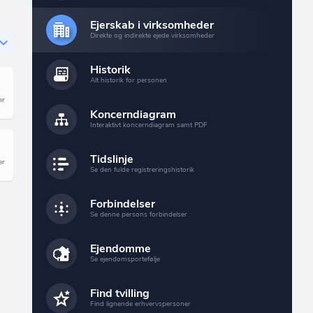
Ejerskab i virksomheder
Direkte og indirekte ejede virksomheder
Historik
Alt historik for personen
Koncerndiagram
Interaktivt koncerndiagram samt PDF
Tidslinje
Se den fulde registreringshistorik
Forbindelser
Se denne persons forbindelser
Ejendomme
Se ejendomsportefølje
Find tvilling
Find lignende erhvervspersoner