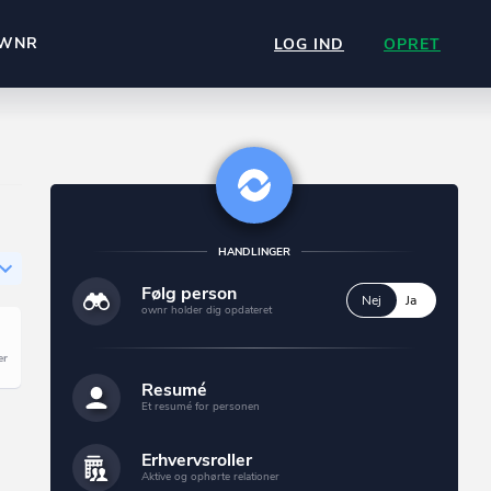
WNR
LOG IND
OPRET
HANDLINGER
Følg person
Nej
Ja
ownr holder dig opdateret
Resumé
Et resumé for personen
Erhvervsroller
Aktive og ophørte relationer