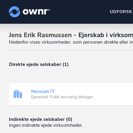
UDFORSK
Jens Erik Rasmussen
- Ejerskab i virkso
ownr Insights
Nedenfor vises virksomheder, som personen direkte eller ind
Kassevis af data sat i sy
ownr Ajour
Hold dig opdateret og c
Direkte ejede selskaber (1)
ownr Pipeline
Sæt strøm til dit nysalg
Nessum IT
ownr Segmenteri
Ejerandel: Fuldt ansvarlig deltager
Identificer salgsklare k
Indirekte ejede selskaber (0)
Ingen indirekte ejede virksomheder.