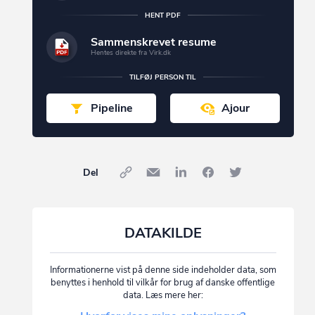
HENT PDF
Sammenskrevet resume
Hentes direkte fra Virk.dk
TILFØJ PERSON TIL
Pipeline
Ajour
Del
DATAKILDE
Informationerne vist på denne side indeholder data, som
benyttes i henhold til vilkår for brug af danske offentlige
data. Læs mere her: