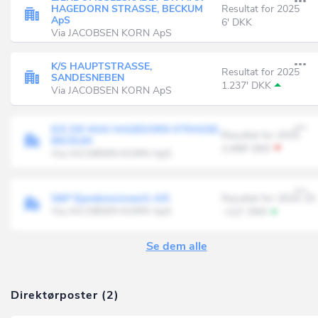
HAGEDORN STRASSE, BECKUM
Resultat for 2025
ApS
6' DKK
Via JACOBSEN KORN ApS
K/S HAUPTSTRASSE,
Resultat for 2025
SANDESNEBEN
1.237' DKK
Via JACOBSEN KORN ApS
K/S DR MAX HAGEDORN STRASSE,
Resultat for 2025
BECKUM
3.499' DKK
Via JACOBSEN KORN ApS
S&P Ejendomsinvest1 A/S
Resultat for 2024-25
Via JACOBSEN KORN ApS
-121' DKK
Se dem alle
Direktørposter (2)