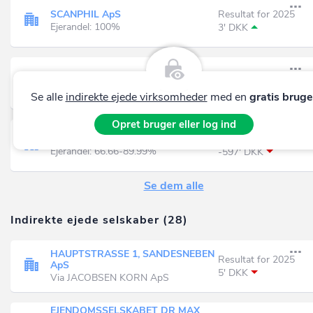
SCANPHIL ApS
Resultat for 2025
Ejerandel: 100%
3' DKK
K/S ALSVEJ 18. RANDERS
Resultat for 2025
Ejerandel: 20-24.99%
5.287' DKK
Se alle
indirekte ejede virksomheder
med en
gratis bruge
Opret bruger eller log ind
JACOBSEN KORN ApS
Resultat for 2025
Ejerandel: 66.66-89.99%
-597' DKK
Se dem alle
Indirekte ejede selskaber (28)
HAUPTSTRASSE 1, SANDESNEBEN
Resultat for 2025
ApS
5' DKK
Via JACOBSEN KORN ApS
EJENDOMSSELSKABET DR MAX