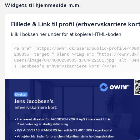
Widgets til hjemmeside m.m.
Billede & Link til profil (erhvervskarriere kor
klik i boksen her under for at kopiere HTML-koden.
<a href="https://ownr.dk/users/public-profile/4000
238335" target="_blank"><img src="https://ownr.dk/
users/image/04/4000238335.1784422181.jpg" alt="Jen
s Jacobsen's erhvervskarriere kort"/></a>