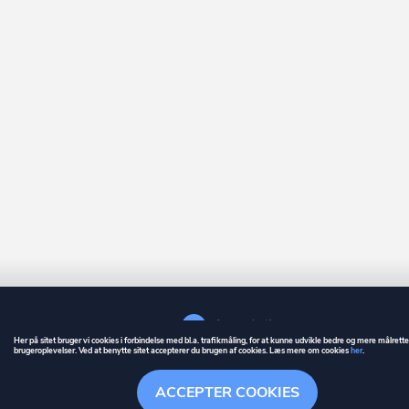
Her på sitet bruger vi cookies i forbindelse med bl.a. trafikmåling, for at kunne udvikle bedre og mere målrett
brugeroplevelser. Ved at benytte sitet accepterer du brugen af cookies. Læs mere om cookies
her
.
GUIDE
BETINGELSER
ACCEPTER COOKIES
ownr
er et registreret varemærke tilhørende ownr ApS – CVR nr.: 36 40 88 