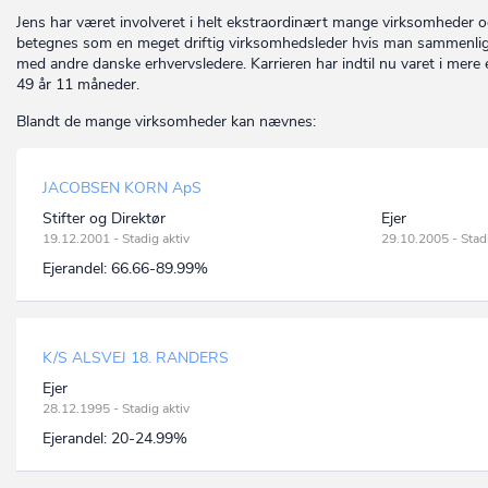
Jens har været involveret i helt ekstraordinært mange virksomheder 
betegnes som en meget driftig virksomhedsleder hvis man sammenli
med andre danske erhvervsledere. Karrieren har indtil nu varet i mere
49 år 11 måneder.
Blandt de mange virksomheder kan nævnes:
JACOBSEN KORN ApS
Stifter og Direktør
Ejer
19.12.2001 - Stadig aktiv
29.10.2005 - Stadi
Ejerandel:
66.66-89.99%
K/S ALSVEJ 18. RANDERS
Ejer
28.12.1995 - Stadig aktiv
Ejerandel:
20-24.99%