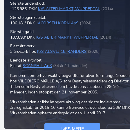
Største underskud:
-125.986' DKK
K/S ALTER MARKT, WUPPERTAL
(2014)
Største egenkapital:
106.181' DKK
JACOBSEN KORN ApS
(2024)
Største gæld:
187.898' DKK
K/S ALTER MARKT, WUPPERTAL
(2014)
Flest årsværk:
3 årsværk hos
K/S ALSVEJ 18. RANDERS
(2025)
Længste aktivitet:
Ejer af
SCANPHIL ApS
(34 år 11 måneder)
Karrieren som erhvervsaktiv begyndte for alvor for mange år siden
hos VILDBJERG MØLLE A/S som Bestyrelsesmedlem og Direktør.
Titlen som Bestyrelsesmedlem havde Jens Jacobsen i 29 år 2
måneder, inden stoppet den 21. november 2005.
Virksomheden er ikke længere aktiv og det sidste indleverede
årsregnskab for 2015-16 kunne fremvise et overskud på 305' DKK
Virksomheden ophørte endegyldigt den 1. april 2017.
LÆS MERE