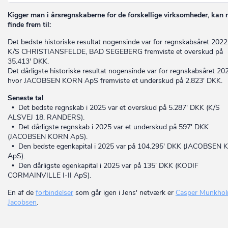
Kigger man i årsregnskaberne for de forskellige virksomheder, kan
finde frem til:
Det bedste historiske resultat nogensinde var for regnskabsåret 2022
K/S CHRISTIANSFELDE, BAD SEGEBERG fremviste et overskud på
35.413' DKK.
Det dårligste historiske resultat nogensinde var for regnskabsåret 20
hvor JACOBSEN KORN ApS fremviste et underskud på 2.823' DKK.
Seneste tal
• Det bedste regnskab i 2025 var et overskud på 5.287' DKK (K/S
ALSVEJ 18. RANDERS).
• Det dårligste regnskab i 2025 var et underskud på 597' DKK
(JACOBSEN KORN ApS).
• Den bedste egenkapital i 2025 var på 104.295' DKK (JACOBSEN
ApS).
• Den dårligste egenkapital i 2025 var på 135' DKK (KODIF
CORMAINVILLE I-II ApS).
En af de
forbindelser
som går igen i Jens' netværk er
Casper Munkho
Jacobsen
.