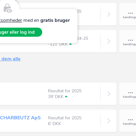
Resultat for 2025
3.499' DKK
irksomheder
med en
gratis bruger
ger eller log ind
Resultat for 2024-25
-121' DKK
 dem alle
Resultat for 2025
39' DKK
SCHARBEUTZ ApS
Resultat for 2025
6' DKK