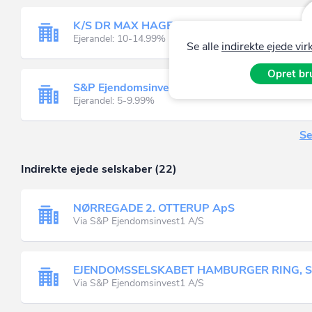
K/S DR MAX HAGEDORN STRASSE, BECKUM
Ejerandel: 10-14.99%
Se alle
indirekte ejede v
Opret bru
S&P Ejendomsinvest1 A/S
Ejerandel: 5-9.99%
Se
Indirekte ejede selskaber (22)
NØRREGADE 2. OTTERUP ApS
Via S&P Ejendomsinvest1 A/S
EJENDOMSSELSKABET HAMBURGER RING, 
Via S&P Ejendomsinvest1 A/S