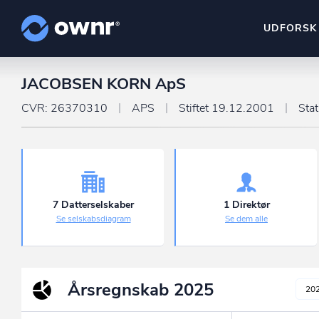
UDFORSK
JACOBSEN KORN ApS
ownr Insights
Kassevis af data sat i sy
CVR: 26370310
APS
Stiftet 19.12.2001
Sta
ownr Ajour
Hold dig opdateret og c
ownr Pipeline
Sæt strøm til dit nysalg
7 Datterselskaber
1 Direktør
Se selskabsdiagram
Se dem alle
ownr Segmenteri
Identificer salgsklare k
Årsregnskab
2025
20