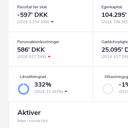
Resultat før skat
Egenkapital
-597' DKK
104.295
(2024: 5.154' DKK)
(2024: 106.181
Personaleomkostninger
Gældsforpligte
586' DKK
25.095'
(2024: 611' DKK)
(2024: 417' DK
Likviditetsgrad
Afkastningsg
332%
-1
(2024: 15.363%)
(202
Aktiver
Beløb i tusinde DKK