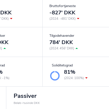
Bruttofortjeneste
' DKK
-827' DKK
' DKK)
(2024: -481' DKK)
lser
Tilgodehavender
 DKK
784' DKK
K)
(2024: 456' DKK)
rad
Soliditetsgrad
%
81%
4: -1%)
(2024: 100%)
Passiver
Beløb i tusinde DKK