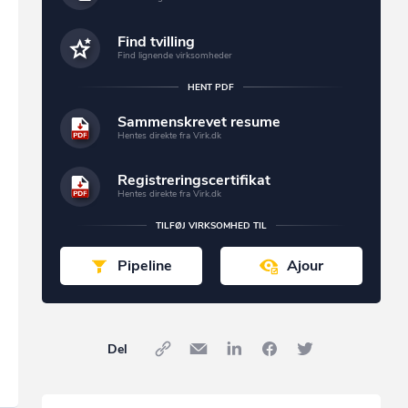
Find tvilling
Find lignende virksomheder
HENT PDF
Sammenskrevet resume
Hentes direkte fra Virk.dk
Registreringscertifikat
Hentes direkte fra Virk.dk
TILFØJ VIRKSOMHED TIL
Pipeline
Ajour
Del