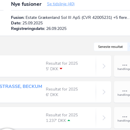
Nye fusioner
Se tidslinje (40)
Fusion:
Estate Grækenland Sol III ApS (CVR 42005231) +5 flere
Dato:
25.09.2025
Registreringsdato:
26.09.2025
Seneste resultat
Resultat for 2025
5' DKK
STRASSE, BECKUM
Resultat for 2025
6' DKK
Resultat for 2025
1.237' DKK