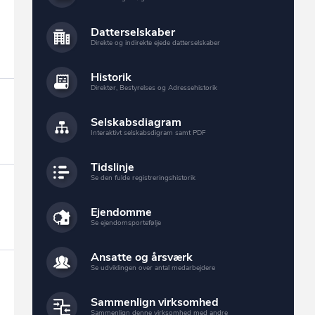
Datterselskaber
Direkte og indirekte ejede datterselskaber
Historik
Direktør, Bestyrelses og Adressehistorik
Selskabsdiagram
Interaktivt selskabsdigram samt PDF
Tidslinje
Se den fulde registreringshistorik
Ejendomme
Se ejendomsportefølje
Ansatte og årsværk
Se udviklingen over antal medarbejdere
Sammenlign virksomhed
Sammenlign denne virksomhed med andre