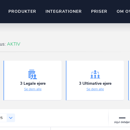
PRODUKTER
INTEGRATIONER
PRISER
OM O
Pipedrive
stem
Kommer snart
tus:
AKTIV
ownr API
ompliant
Kun fantasien sætter grænsen
Mange flere på vej
Pipeline
Ajour
E-conomic
Ownr ajour goes supersonic
3 Legale ejere
3 Ultimative ejere
Se dem alle
Se dem alle
ng
undeemner
25