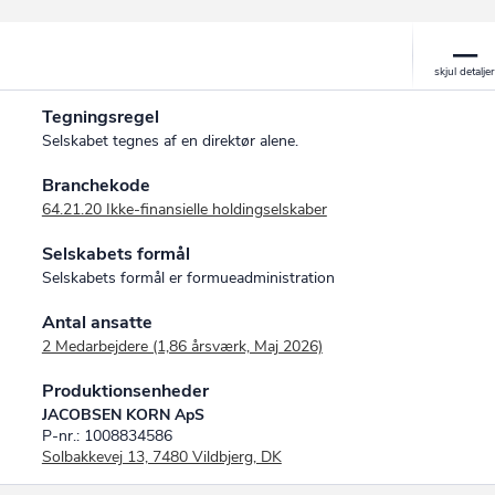
Tegningsregel
Selskabet tegnes af en direktør alene.
Branchekode
64.21.20 Ikke-finansielle holdingselskaber
Selskabets formål
Selskabets formål er formueadministration
Antal ansatte
2 Medarbejdere (1,86 årsværk, Maj 2026)
Produktionsenheder
JACOBSEN KORN ApS
P-nr.: 1008834586
Solbakkevej 13, 7480 Vildbjerg, DK