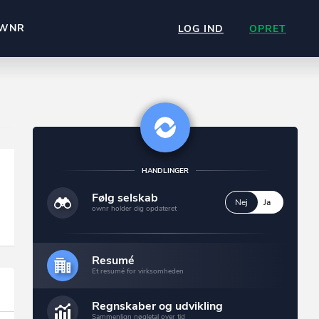
WNR
LOG IND
OPRET
HANDLINGER
Følg selskab
Nej
Ja
1 Ejendom
ownr holder dig opdateret
Se dem alle
Resumé
Et resumé for virksomheden
Regnskaber og udvikling
Sammenlign nøgletal over tid