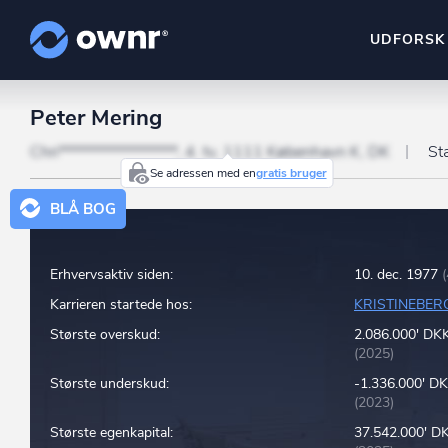
UDFORSK
Peter Mering
ownr Insights
Kassevis af data sat i sy
Chri*****************, 4. tv, 1111 København K, DK
St
Se adressen med en
gratis bruger
ownr Ajour
BLÅ BOG
Hold dig opdateret og c
ownr Pipeline
Erhvervsaktiv siden:
10. dec. 1977
Sæt strøm til dit nysalg
Karrieren startede hos:
KRISTINEBER
ownr Segmenteri
Største overskud:
2.086.000' DK
Identificer salgsklare k
(2025)
Største underskud:
-1.336.000' D
(2023)
Største egenkapital:
37.542.000' 