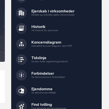
Ejerskab i virksomheder
Direkte og indirekte ejede virksomheder
Historik
Alt historik for personen
Koncerndiagram
Interaktivt koncerndiagram samt PDF
Tidslinje
Se den fulde registreringshistorik
Forbindelser
Se denne persons forbindelser
Ejendomme
Se ejendomsportefølje
Find tvilling
Find lignende erhvervspersoner