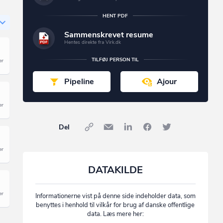
HENT PDF
Sammenskrevet resume
Hentes direkte fra Virk.dk
TILFØJ PERSON TIL
Pipeline
Ajour
Del
DATAKILDE
Informationerne vist på denne side indeholder data, som
benyttes i henhold til vilkår for brug af danske offentlige
data. Læs mere her: