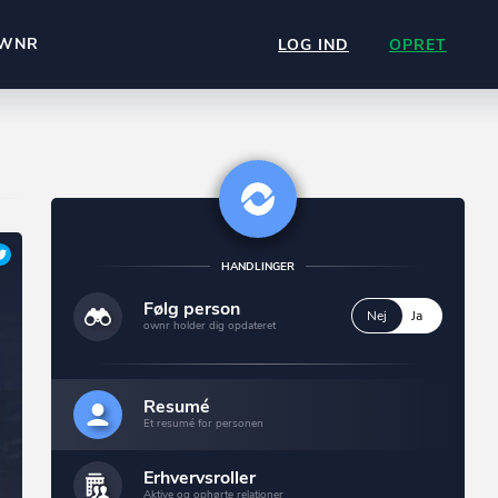
WNR
LOG IND
OPRET
HANDLINGER
Følg person
Nej
Ja
ownr holder dig opdateret
Resumé
Et resumé for personen
Erhvervsroller
Aktive og ophørte relationer