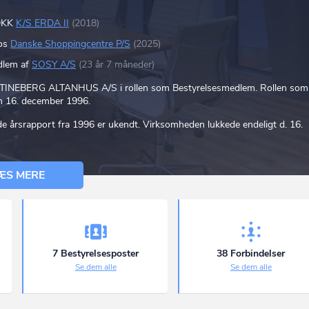
 DKK
K/S ERDA II
(2018)
hos
Danske Shoppingcentre P/S
(2025)
dlem af
SOSY A/S
(23 år 7 måneder)
KRISTINEBERG ALTANHUS A/S i rollen som Bestyrelsesmedlem. Rollen som
en 16. december 1996.
de årsrapport fra 1996 er ukendt. Virksomheden lukkede endeligt d. 16.
ÆS MERE
7 Bestyrelsesposter
38 Forbindelser
Se dem alle
Se dem alle