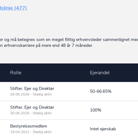
dslinje (477)
der og må betegnes som en meget flittig erhvervsleder sammenlignet me
en erhvervskarriere på mere end 48 år 7 måneder.
Rolle
Ejerandel
Stifter, Ejer og Direktør
50-66.65%
26.06.2026 - Stadig aktiv
Stifter, Ejer og Direktør
100%
26.06.2026 - Stadig aktiv
Bestyrelsesmedlem
Intet ejerskab
19.04.2022 - Stadig aktiv