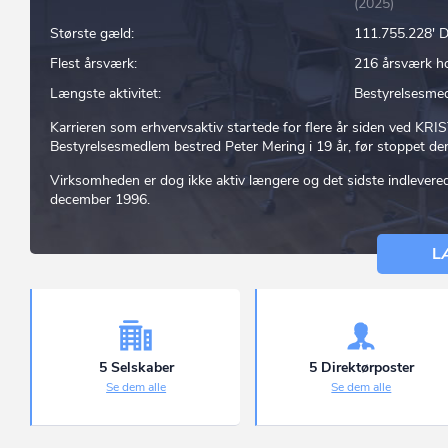
(2025)
Største gæld:
111.755.228'
Flest årsværk:
216 årsværk 
Længste aktivitet:
Bestyrelsesme
Karrieren som erhvervsaktiv startede for flere år siden ved 
Bestyrelsesmedlem bestred Peter Mering i 19 år, før stoppet d
Virksomheden er dog ikke aktiv længere og det sidste indlevere
december 1996.
L
5 Selskaber
5 Direktørposter
Se dem alle
Se dem alle