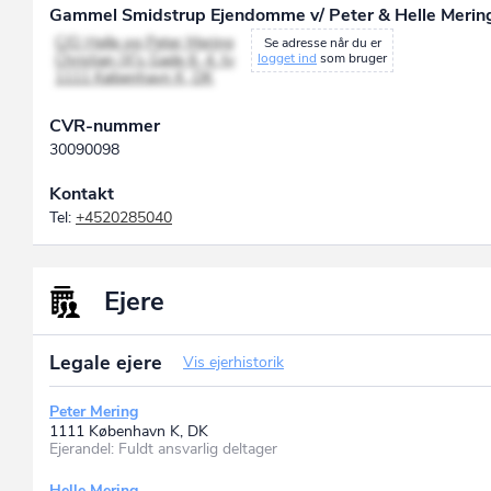
Gammel Smidstrup Ejendomme v/ Peter & Helle Merin
C/O Helle og Peter Mering
Se adresse når du er
Christian IX's Gade 6, 4. tv
logget ind
som bruger
1111 København K, DK
CVR-nummer
30090098
Kontakt
Tel:
+4520285040
Ejere
Legale ejere
Vis ejerhistorik
Peter Mering
1111 København K, DK
Ejerandel: Fuldt ansvarlig deltager
Helle Mering