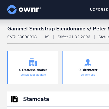
UDFORSK
Gammel Smidstrup Ejendomme v/ Peter &
ownr Insights
Kassevis af data sat i sy
CVR: 30090098
I/S
Stiftet 01.02.2006
Statu
ownr Ajour
Hold dig opdateret og c
ownr Pipeline
Sæt strøm til dit nysalg
0 Datterselskaber
0 Direktører
Se selskabsdiagram
Se dem alle
ownr Segmenteri
Identificer salgsklare k
Stamdata