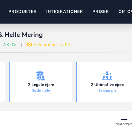
PRODUKTER
INTEGRATIONER
PRISER
OM O
 Helle Mering
Pipedrive
stem
Kommer snart
s:
AKTIV
Reklamebeskyttet
ownr API
ompliant
Kun fantasien sætter grænsen
Mange flere på vej
Pipeline
Ajour
E-conomic
Ownr ajour goes supersonic
2 Legale ejere
2 Ultimative ejere
Se dem alle
Se dem alle
ng
undeemner