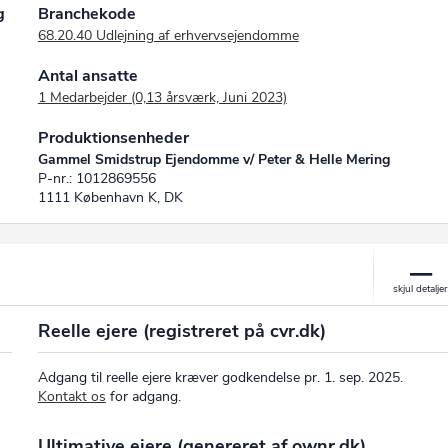
g
Branchekode
68.20.40 Udlejning af erhvervsejendomme
Antal ansatte
1 Medarbejder (0,13 årsværk, Juni 2023)
Produktionsenheder
Gammel Smidstrup Ejendomme v/ Peter & Helle Mering
P-nr.: 1012869556
1111 København K, DK
Reelle ejere (registreret på cvr.dk)
Adgang til reelle ejere kræver godkendelse pr. 1. sep. 2025.
Kontakt os
for adgang.
Ultimative ejere (genereret af ownr.dk)