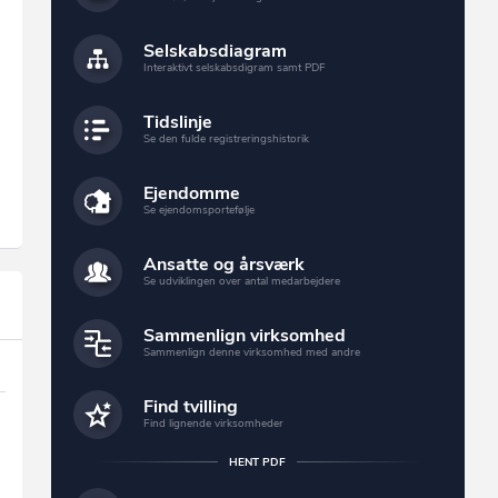
Selskabsdiagram
Interaktivt selskabsdigram samt PDF
Tidslinje
Se den fulde registreringshistorik
Ejendomme
Se ejendomsportefølje
Ansatte og årsværk
Se udviklingen over antal medarbejdere
Sammenlign virksomhed
Sammenlign denne virksomhed med andre
Find tvilling
Find lignende virksomheder
HENT PDF