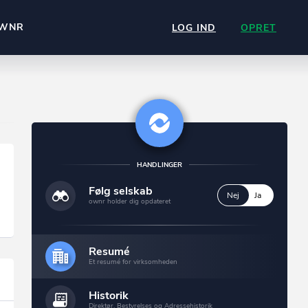
WNR
LOG IND
OPRET
HANDLINGER
Følg selskab
Nej
Ja
ownr holder dig opdateret
Resumé
Et resumé for virksomheden
Historik
Direktør, Bestyrelses og Adressehistorik