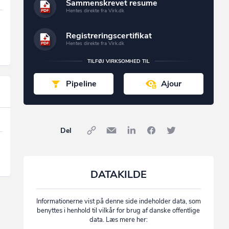
Sammenskrevet resume
Hentes direkte fra Virk.dk
Registreringscertifikat
Hentes direkte fra Virk.dk
TILFØJ VIRKSOMHED TIL
Pipeline
Ajour
Del
DATAKILDE
Informationerne vist på denne side indeholder data, som
benyttes i henhold til vilkår for brug af danske offentlige
data. Læs mere her: