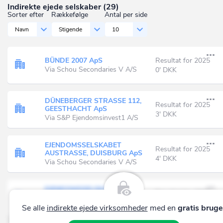
Indirekte ejede selskaber (29)
Sorter efter
Rækkefølge
Antal per side
Navn
Stigende
10
BÜNDE 2007 ApS
Resultat for 2025
Via Schou Secondaries V A/S
0' DKK
DÜNEBERGER STRASSE 112,
Resultat for 2025
GEESTHACHT ApS
3' DKK
Via S&P Ejendomsinvest1 A/S
EJENDOMSSELSKABET
Resultat for 2025
AUSTRASSE, DUISBURG ApS
4' DKK
Via Schou Secondaries V A/S
EJENDOMSSELSKABET
Resultat for 2025
BREITUNGEN ApS
-8' DKK
Via Schou Secondaries V A/S
Se alle
indirekte ejede virksomheder
med en
gratis bruge