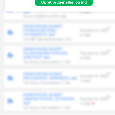
Opret bruger eller log ind
EJENDOMSSELSKABET DR MAX
HAGEDORN STRASSE, BECKUM
Resultat for 2025
ApS
6' DKK
Via JACOBSEN KORN ApS
EJENDOMSSELSKABET
HAMBURGER RING,
Resultat for 2025
SCHARBEUTZ ApS
6' DKK
Via S&P Ejendomsinvest1 A/S
EJENDOMSSELSKABET
HILDESHEIMER STRASSE,
Resultat for 2025
SARSTEDT ApS
4' DKK
Via Schou Secondaries V A/S
EJENDOMSSELSKABET
Resultat for 2025
KIRCHENWEG, NÜRNBERG ApS
3' DKK
Via Schou Secondaries V A/S
EJENDOMSSELSKABET
LINDENSTRASSE, OSTERODE
Resultat for 2025
ApS
2' DKK
Via Schou Secondaries V A/S