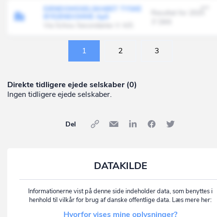
EJENDOMSSELSKABET TYSKE
Resultat for 2025
BYEJENDOMME ApS
3' DKK
Via Schou Secondaries V A/S
1
2
3
Direkte tidligere ejede selskaber (0)
Ingen tidligere ejede selskaber.
Del
DATAKILDE
Informationerne vist på denne side indeholder data, som benyttes i
henhold til vilkår for brug af danske offentlige data. Læs mere her:
Hvorfor vises mine oplysninger?