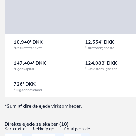
10.940' DKK
12.554' DKK
*Resultat før skat
*Bruttofortjeneste
147.484' DKK
124.083' DKK
*Egenkapital
*Gældsforpligtelser
726' DKK
*Tilgodehavender
*Sum af direkte ejede virksomheder.
Direkte ejede selskaber (18)
Sorter efter
Rækkefølge
Antal per side