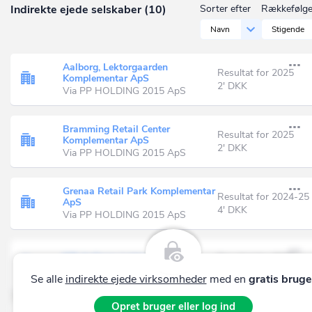
Indirekte ejede selskaber (10)
Sorter efter
Rækkefølg
Navn
Stigende
Aalborg, Lektorgaarden
Resultat for 2025
Komplementar ApS
2' DKK
Via PP HOLDING 2015 ApS
Bramming Retail Center
Resultat for 2025
Komplementar ApS
2' DKK
Via PP HOLDING 2015 ApS
Grenaa Retail Park Komplementar
Resultat for 2024-25
ApS
4' DKK
Via PP HOLDING 2015 ApS
K/S Aalborg, Lektorgaarden
Resultat for 2025
Via PP HOLDING 2015 ApS
2.594' DKK
Se alle
indirekte ejede virksomheder
med en
gratis bruge
Opret bruger eller log ind