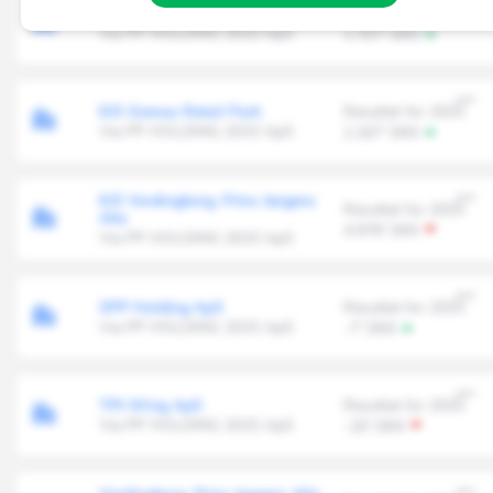
K/S Bramming Retail Center
Resultat for 2025
Via PP HOLDING 2015 ApS
1.707' DKK
K/S Grenaa Retail Park
Resultat for 2025
Via PP HOLDING 2015 ApS
2.167' DKK
K/S Vordingborg, Prins Jørgens
Resultat for 2025
Alle
4.978' DKK
Via PP HOLDING 2015 ApS
SPP Holding ApS
Resultat for 2025
Via PP HOLDING 2015 ApS
-7' DKK
TPJ-Wing ApS
Resultat for 2025
Via PP HOLDING 2015 ApS
-20' DKK