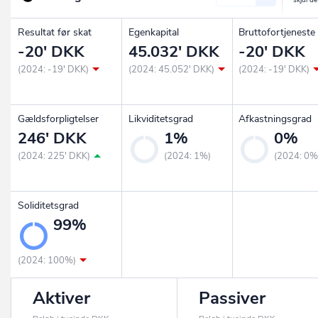
Resultat før skat
Egenkapital
Bruttofortjeneste
-20' DKK
45.032' DKK
-20' DKK
(2024: -19' DKK)
(2024: 45.052' DKK)
(2024: -19' DKK)
Gældsforpligtelser
Likviditetsgrad
Afkastningsgrad
246' DKK
1%
0%
(2024: 225' DKK)
(2024: 1%)
(2024: 0%
Soliditetsgrad
99%
(2024: 100%)
Aktiver
Passiver