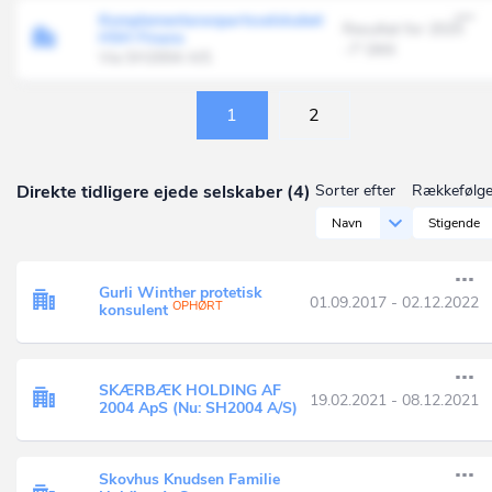
Komplementaranpartsselskabet
Resultat for 2025
HSH Finans
-7' DKK
Via SH2004 A/S
1
2
Direkte tidligere ejede selskaber (4)
Sorter efter
Rækkefølg
Navn
Stigende
Gurli Winther protetisk
01.09.2017 - 02.12.2022
OPHØRT
konsulent
SKÆRBÆK HOLDING AF
19.02.2021 - 08.12.2021
2004 ApS (Nu: SH2004 A/S)
Skovhus Knudsen Familie