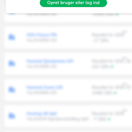
Opret bruger eller log ind
HAMMEL FURNITURE A/S
Resultat for 2025
Via SH2004 A/S
-4.930' DKK
HSH Finans P/S
Resultat for 2025
Via SH2004 A/S
-17' DKK
Hammel Ejendomme A/S
Resultat for 2025-26
Via SH2004 A/S
231' DKK
Hammel Invest A/S
Resultat for 2024-25
Via SH2004 A/S
3.940' DKK
Hostrup 49 ApS
Resultat for 2025
Via SHGW Ejendomsholding ApS
-7' DKK