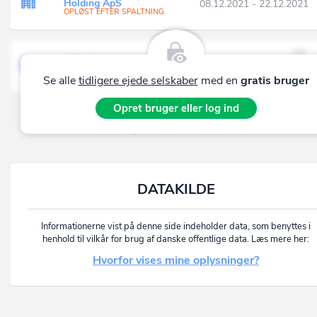
Holding ApS
08.12.2021 - 22.12.2021
OPLØST EFTER SPALTNING
G.W. Ejendomsholding ApS
16.12.2016 - 01.01.2021
(Nu: West62 ApS)
Se alle
tidligere ejede selskaber
med en
gratis bruger
Opret bruger eller log ind
Del
DATAKILDE
Informationerne vist på denne side indeholder data, som benyttes i
henhold til vilkår for brug af danske offentlige data. Læs mere her:
Hvorfor vises mine oplysninger?