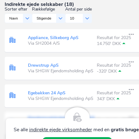
Indirekte ejede selskaber (18)
Sorter efter
Rækkefølge
Antal per side
Navn
Stigende
10
Appliance, Silkeborg ApS
Resultat for 2025
Via SH2004 A/S
14.750' DKK
Drewstrup ApS
Resultat for 2025
Via SHGW Ejendomsholding ApS
-320' DKK
Egebakken 24 ApS
Resultat for 2025
Via SHGW Ejendomsholding ApS
343' DKK
Ejendomsselskabet af 1. juli 2015
Resultat for 2024-25
ApS
-5.235' DKK
Via Hammel Invest A/S
Se alle
indirekte ejede virksomheder
med en
gratis bruge