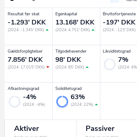
Resultat før skat
Egenkapital
Bruttofortjeneste
-1.293' DKK
13.168' DKK
-197' DKK
(2024: -1.345' DKK)
(2024: 4.751' DKK)
(2024: -123' DKK)
Gældsforpligtelser
Tilgodehavender
Likviditetsgrad
7.856' DKK
98' DKK
7%
(2024: 17.015' DKK)
(2024: 85' DKK)
(2024: 4%
Afkastningsgrad
Soliditetsgrad
-4%
63%
(2024: -4%)
(2024: 22%)
Aktiver
Passiver