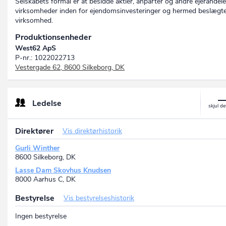
Selskabets formål er at besidde aktier, anparter og andre ejerandele
virksomheder inden for ejendomsinvesteringer og hermed beslægt
virksomhed.
Produktionsenheder
West62 ApS
P-nr.: 1022022713
Vestergade 62, 8600 Silkeborg, DK
Ledelse
Direktører
Vis direktørhistorik
Gurli Winther
8600 Silkeborg, DK
Lasse Dam Skovhus Knudsen
8000 Aarhus C, DK
Bestyrelse
Vis bestyrelseshistorik
Ingen bestyrelse