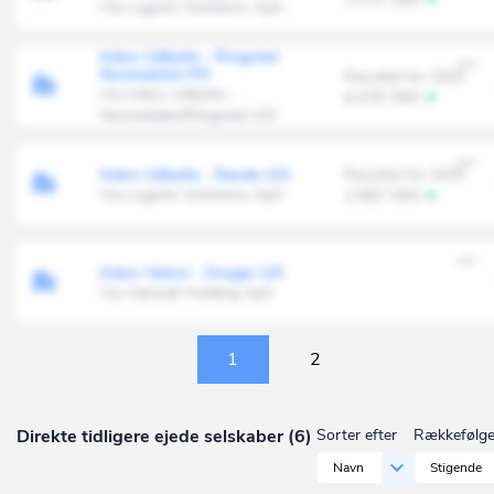
Via Logistic Solutions ApS
Imbro Udbytte - Ringsted
Nonnedalen P/S
Resultat for 2025
Via Imbro Udbytte -
6.478' DKK
Nonnedalen/Ringsted A/S
Imbro Udbytte - Rønde A/S
Resultat for 2025
Via Logistic Solutions ApS
2.582' DKK
Imbro Vækst - Dragør A/S
Via Aamodt Holding ApS
1
2
Direkte tidligere ejede selskaber (6)
Sorter efter
Rækkefølg
Navn
Stigende