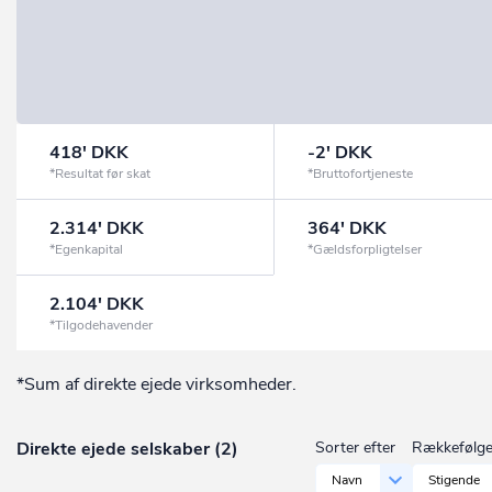
418' DKK
-2' DKK
*Resultat før skat
*Bruttofortjeneste
2.314' DKK
364' DKK
*Egenkapital
*Gældsforpligtelser
2.104' DKK
*Tilgodehavender
*Sum af direkte ejede virksomheder.
Direkte ejede selskaber (2)
Sorter efter
Rækkefølg
Navn
Stigende