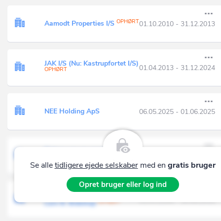
OPHØRT
Aamodt Properties I/S
01.10.2010 - 31.12.2013
JAK I/S (Nu: Kastrupfortet I/S)
01.04.2013 - 31.12.2024
OPHØRT
NEE Holding ApS
06.05.2025 - 01.06.2025
Tidens ure og smykker I/S
30.11.2018 - 29.12.2021
OPHØRT
(Nu: Tidens ure I/S)
Se alle
tidligere ejede selskaber
med en
gratis bruger
Opret bruger eller log ind
Valaki I/S v/ Kim Aamodt og
01.03.2006 - 30.06.2010
OPHØRT
Lars B. Bidstrup