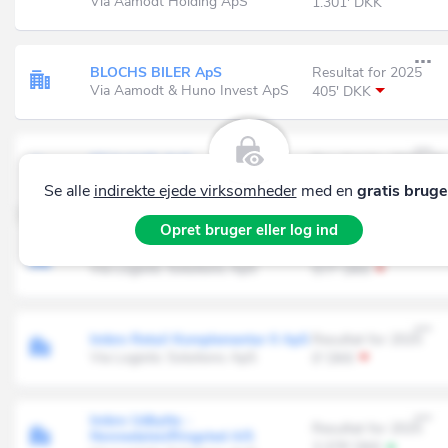
Via Aamodt Holding ApS
1.301' DKK
BLOCHS BILER ApS
Resultat for 2025
Via Aamodt & Huno Invest ApS
405' DKK
CC logistik ApS
Resultat for 2024-25
Via Aamodt Holding ApS
34' DKK
Se alle
indirekte ejede virksomheder
med en
gratis bruge
Opret bruger eller log ind
Imbro Retail - Ikast K/S
Resultat for 2025
Via Logistic Solutions ApS
577' DKK
Imbro Retail Komplementar II ApS
Resultat for 2025
Via Logistic Solutions ApS
0' DKK
Imbro Udbytte -
Resultat for 2025
Nonnedalen/Ringsted A/S
3.379' DKK