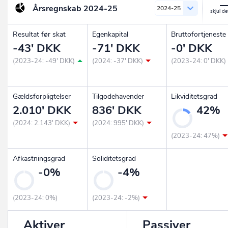
Årsregnskab
2024-25
2024-25
Resultat før skat
Egenkapital
Bruttofortjeneste
-43' DKK
-71' DKK
-0' DKK
(2023-24: -49' DKK)
(2024: -37' DKK)
(2023-24: 0' DKK)
Gældsforpligtelser
Tilgodehavender
Likviditetsgrad
2.010' DKK
836' DKK
42%
(2024: 2.143' DKK)
(2024: 995' DKK)
(2023-24: 47%)
Afkastningsgrad
Soliditetsgrad
-0%
-4%
(2023-24: 0%)
(2023-24: -2%)
Aktiver
Passiver