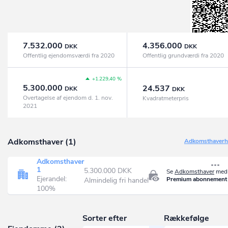
7.532.000
4.356.000
DKK
DKK
Offentlig ejendomsværdi fra 2020
Offentlig grundværdi fra 2020
+1.229,40 %
5.300.000
24.537
DKK
DKK
Overtagelse af ejendom d. 1. nov.
Kvadratmeterpris
2021
Adkomsthaver (1)
Adkomsthaverhi
Adkomsthaver
1
5.300.000 DKK
Se
Adkomsthaver
med 
Ejerandel:
Premium abonnement
Almindelig fri handel
100%
Sorter efter
Rækkefølge