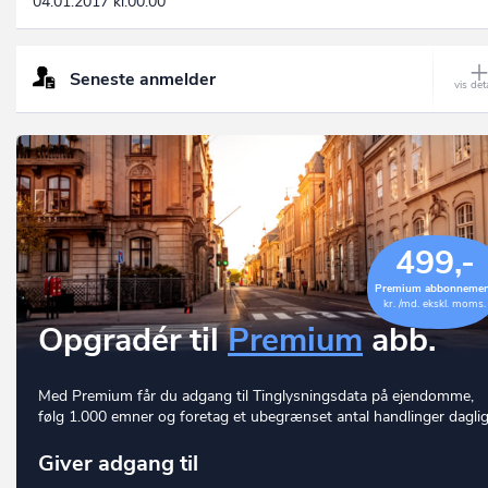
04.01.2017 kl.00:00
Seneste anmelder
499,-
Premium abbonneme
kr. /md. ekskl. moms.
Opgradér til
Premium
abb.
Med Premium får du adgang til Tinglysningsdata på ejendomme,
følg 1.000 emner og foretag et ubegrænset antal handlinger daglig
Giver adgang til