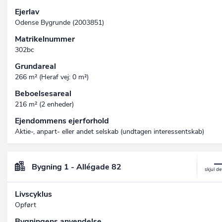
Ejerlav
Odense Bygrunde (2003851)
Matrikelnummer
302bc
Grundareal
266 m² (Heraf vej: 0 m²)
Beboelsesareal
216 m² (2 enheder)
Ejendommens ejerforhold
Aktie-, anpart- eller andet selskab (undtagen interessent­skab)
Bygning 1 - Allégade 82
Livscyklus
Opført
Bygningens anvendelse