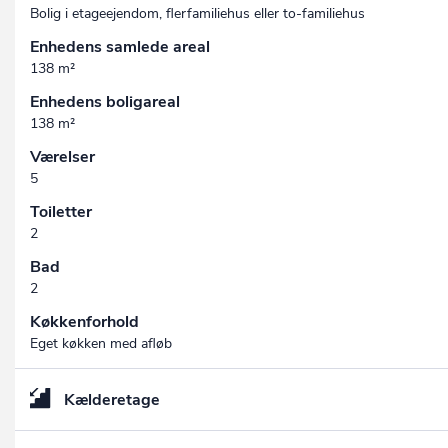
Bolig i etageejendom, flerfamiliehus eller to-familiehus
Enhedens samlede areal
138 m²
Enhedens boligareal
138 m²
Værelser
5
Toiletter
2
Bad
2
Køkkenforhold
Eget køkken med afløb
Kælderetage