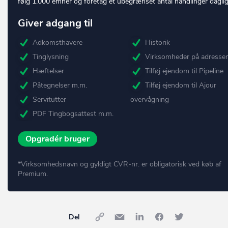
følg 1.000 emner og foretag et ubegrænset antal handlinger daglig
Giver adgang til
Adkomsthavere
Historik
Tinglysning
Virksomheder på adresse
Hæftelser
Tilføj ejendom til Pipeline
Påtegnelser m.m.
Tilføj ejendom til Ajour
Servitutter
overvågning
PDF Tingbogsattest m.m.
Opgradér bruger
*Virksomhedsnavn og gyldigt CVR-nr. er obligatorisk ved køb af
Premium.
Del