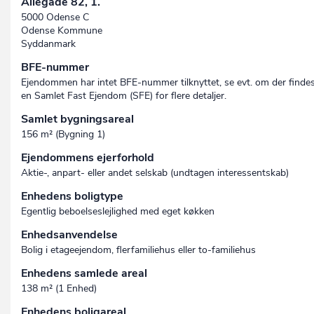
Allégade 82, 1.
5000 Odense C
Odense Kommune
Syddanmark
BFE-nummer
Ejendommen har intet BFE-nummer tilknyttet, se evt. om der finde
en Samlet Fast Ejendom (SFE) for flere detaljer.
Samlet bygningsareal
156 m² (Bygning 1)
Ejendommens ejerforhold
Aktie-, anpart- eller andet selskab (undtagen interessent­skab)
Enhedens boligtype
Egentlig beboelseslejlighed med eget køkken
Enhedsanvendelse
Bolig i etageejendom, flerfamiliehus eller to-familiehus
Enhedens samlede areal
138 m² (1 Enhed)
Enhedens boligareal