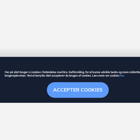
Her på sitet bruger vi cookies i forbindelse med bl.a. trafikmåling, for at kunne udvikle bedre og mere målrett
brugeroplevelser. Ved at benytte sitet accepterer du brugen af cookies. Læs mere om cookies
her
.
GUIDE
BETINGELSER
ACCEPTER COOKIES
ownr
er et registreret varemærke tilhørende ownr ApS – CVR nr.: 36 40 88 
Overblik
Søgehistorik
Menu
Følge
Stationsparken 26. 2., 2600 Glostrup, info@ownr.dk