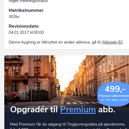
Ingen fredningsstatus
Matrikelnummer
302bc
Revisionsdato
04.01.2017 kl.00:00
Denne bygning er tilknyttet en anden adresse, gå til
Allégade 82
.
499,-
Premium abbonneme
kr. /md. ekskl. moms.
Opgradér til
Premium
abb.
Med Premium får du adgang til Tinglysningsdata på ejendomme,