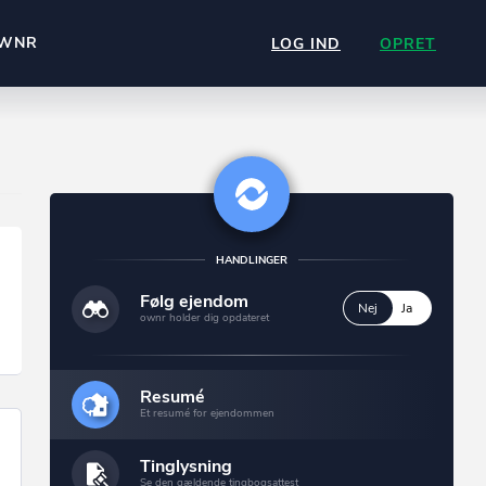
WNR
LOG IND
OPRET
HANDLINGER
Følg ejendom
Nej
Ja
ownr holder dig opdateret
Resumé
Et resumé for ejendommen
Tinglysning
Se den gældende tingbogsattest