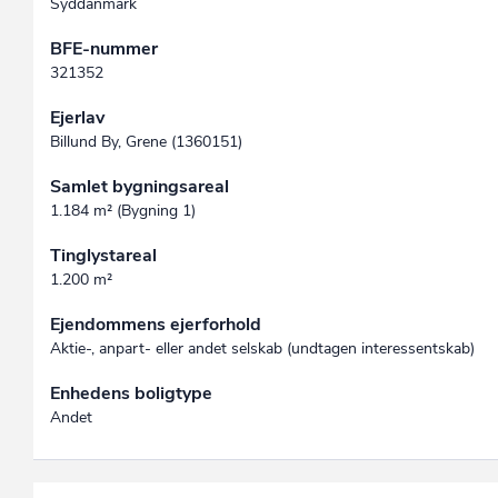
Syddanmark
BFE-nummer
321352
Ejerlav
Billund By, Grene (1360151)
Samlet bygningsareal
1.184 m² (Bygning 1)
Tinglystareal
1.200 m²
Ejendommens ejerforhold
Aktie-, anpart- eller andet selskab (undtagen interessent­skab)
Enhedens boligtype
Andet