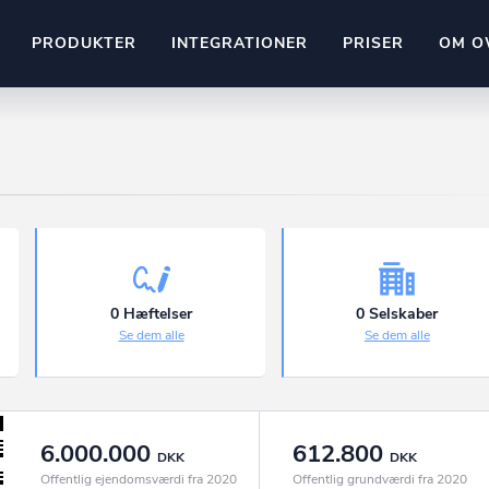
PRODUKTER
INTEGRATIONER
PRISER
OM O
Pipedrive
stem
Kommer snart
ownr API
ompliant
Kun fantasien sætter grænsen
Mange flere på vej
Pipeline
Ajour
E-conomic
Ownr ajour goes supersonic
0 Hæftelser
0 Selskaber
Se dem alle
Se dem alle
ng
undeemner
6.000.000
612.800
DKK
DKK
Offentlig ejendomsværdi fra 2020
Offentlig grundværdi fra 2020