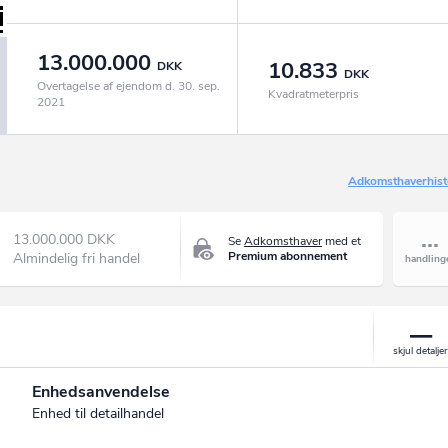
13.000.000
10.833
DKK
DKK
Overtagelse af ejendom d. 30. sep.
Kvadratmeterpris
2021
Adkomsthaverhist
13.000.000 DKK
Se
Adkomsthaver
med et
Premium abonnement
Almindelig fri handel
Enhedsanvendelse
Enhed til detailhandel