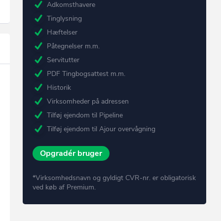
Adkomsthavere
Tinglysning
Hæftelser
Påtegnelser m.m.
Servitutter
PDF Tingbogsattest m.m.
Historik
Virksomheder på adressen
Tilføj ejendom til Pipeline
Tilføj ejendom til Ajour overvågning
Opgradér bruger
*Virksomhedsnavn og gyldigt CVR-nr. er obligatorisk
ved køb af Premium.