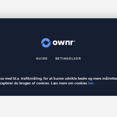
GUIDE
BETINGELSER
nr
er et registreret varemærke tilhørende ownr ApS – CVR nr.: 36 40 8
Stationsparken 26. 2., 2600 Glostrup, info@ownr.dk
else med bl.a. trafikmåling, for at kunne udvikle bedre og mere målrette
accepterer du brugen af cookies. Læs mere om cookies
her
.