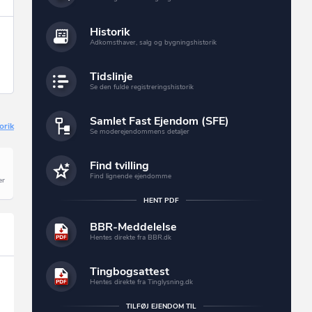
Historik
Adkomsthaver, salg og bygningshistorik
Tidslinje
Se den fulde registreringshistorik
Samlet Fast Ejendom (SFE)
orik
Se moderejendommens detaljer
Find tvilling
Find lignende ejendomme
HENT PDF
BBR-Meddelelse
Hentes direkte fra BBR.dk
Tingbogsattest
Hentes direkte fra Tinglysning.dk
TILFØJ EJENDOM TIL