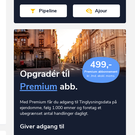
Pipeline
Ajour
499,-
Opgradér til
Premium abbonnement
kr. /md. ekskl. moms.
Premium
abb.
Med Premium får du adgang til Tinglysningsdata på
ejendomme, følg 1.000 emner og foretag et
ubegrænset antal handlinger dagligt.
Giver adgang til