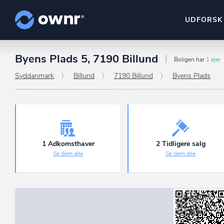
UDFORSK
Byens Plads 5, 7190 Billund
ownr Insights
Boligen har
1 ejer
Kassevis af data sat i sy
Syddanmark
Billund
7190 Billund
Byens Plads
ownr Ajour
Hold dig opdateret og c
ownr Pipeline
Sæt strøm til dit nysalg
1 Adkomsthaver
2 Tidligere salg
Se dem alle
Se dem alle
ownr Segmenteri
Identificer salgsklare k