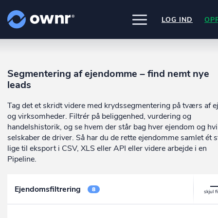
LOG IND
OP
UDFORSK
PRODUKTER
Segmentering af ejendomme – find nemt nye
ownr Insights
Nogle af vores kilder
leads
INTEGRATIONER
Kassevis af data sat i system
CVR /VIRK Tinglysningsretten
Pipedrive
Data i begge retninger
Tag det et skridt videre med krydssegmentering på tværs af e
Bygnings- og Boligregisteret
PRISER
Kommer snart
Geodatastyrelsen
ownr Ajour
og virksomheder. Filtrér på beliggenhed, vurdering og
Ownr opdatere ikke bare dine eksis
Vurderingsstyrelsen
systemer, vi giver dig også mulighed
Hold dig opdateret og compliant
handelshistorik, og se hvem der står bag hver ejendom og hvi
OM OWNR
Danmarks adresser
arbejde med dine kunder i vores
ownr API
selskaber de driver. Så har du de rette ejendomme samlet ét s
Mange flere på vej
innovative produkter som
Pipeline
o
Kun fantasien sætter grænsen
lige til eksport i CSV, XLS eller API eller videre arbejde i en
ownr Pipeline
Ajour
.
Pipeline.
Sæt strøm til dit nysalg
E-conomic
Ownr ajour goes supersonic
ownr Segmentering
Ejendomsfiltrering
8
Identificer salgsklare kundeemner