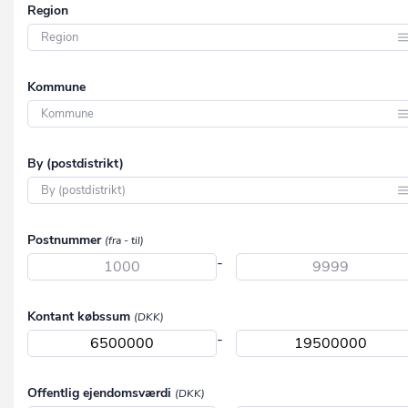
Region
Region Hovedstaden
Kommune
Region Midtjylland
Region Nordjylland
Aabenraa
By (postdistrikt)
Region Syddanmark
Aalborg
Region Sjælland
Aarhus
Aabenraa
Postnummer
(fra - til)
Albertslund
Aabybro
-
Allerød
Aakirkeby
Assens
Kontant købssum
(DKK)
Aalborg
-
Ballerup
Aalborg SV
Billund
Aalborg SØ
Offentlig ejendomsværdi
(DKK)
Bornholm