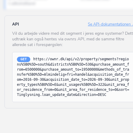
Borre
1 adkomsthaver
Ringsted
(UDFASES) Engroshandel og lager.
Borup
Roskilde
Enhed til kontor
Brabrand
API
Se API-dokumentationen
Rudersdal
Enhed til detailhandel
Bramming
Vil du arbejde videre med dit segment i jeres egne systemer? Det
udtræk kan også hentes via ownrs API, med de samme filtre
Rødovre
Enhed til lager
Brande
allerede sat i forespørgslen:
Samsø
Butikscenter
Branderup J
https://ownr.dk/api/v2/property/segments?regio
GET
Silkeborg
Tankstation
Bredebro
ns%5B0%5D=south&districts%5B0%5D=530&purchase_amount_f
rom=6500000&purchase_amount_to=19500000&methods_of_tra
Skanderborg
Anden enhed til kontor, handel og lager
nsfer%5B0%5D=Almindelig+fri+handel&acquisition_date_fr
Bredsten
om=2016-09-30&acquisition_date_to=2026-09-30&unit_prop
Skive
(UDFASES) Detailhandel m.v.
erty_types%5B0%5D=E&unit_usages%5B0%5D=322&unit_area_f
Brenderup Fyn
or_residence_from=0&unit_area_for_residence_to=0&sort=
Slagelse
Hotel, kro eller konferencecenter med overnatning
Tinglysning.loan_update_date&direction=DESC
Broager
Solrød
Bed & breakfast mv.
Broby
Sorø
Restaurant, café og konferencecenter uden overnatning
Brovst
Stevns
Privat servicevirksomhed som frisør, vaskeri, netcafé mv.
Bryrup