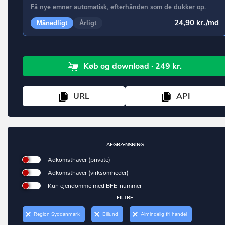
Charlottenlund
Få nye emner automatisk, efterhånden som de dukker op.
Forsamlingshus
Vordingborg
Christiansfeld
24,90 kr./md
Månedligt
Årligt
Forlystelsespark
Ærø
Dalby
Anden enhed til kulturelle formål
Dalmose
(UDFASES) Bibliotek, museum, kirke o. lign.
Køb
og download
· 249 kr.
Dannemare
Grundskole
Daugård
URL
API
Universitet
Dianalund
Anden enhed til undervisning og forskning
Dragør
(UDFASES) Undervisning og forskning (skole, gymnasium,
forskningslaboratorium).
AFGRÆNSNING
Dronninglund
Hospital og sygehus
Adkomsthaver (private)
Dronningmølle
Adkomsthaver (virksomheder)
Hospice, behandlingshjem mv.
Dybvad
Kun ejendomme med BFE-nummer
Sundhedscenter, lægehus, fødeklinik mv.
FILTRE
Dyssegård
Anden enhed til sundhedsformål
Region Syddanmark
Billund
Almindelig fri handel
Ebberup