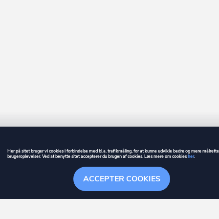
Anden enhed til fritidsformål
Faxe Ladeplads
Fejø
Femø
Ferritslev Fyn
Fjenneslev
Fjerritslev
Flemming
Fredensborg
Her på sitet bruger vi cookies i forbindelse med bl.a. trafikmåling, for at kunne udvikle bedre og mere målrett
Fredericia
brugeroplevelser. Ved at benytte sitet accepterer du brugen af cookies. Læs mere om cookies
her
.
GUIDE
BETINGELSER
Frederiksberg
ACCEPTER COOKIES
ownr
er et registreret varemærke tilhørende ownr ApS – CVR nr.: 36 40 88 
Frederiksberg C
Overblik
Søgehistorik
Menu
Følge
Stationsparken 26. 2., 2600 Glostrup, info@ownr.dk
Frederikshavn