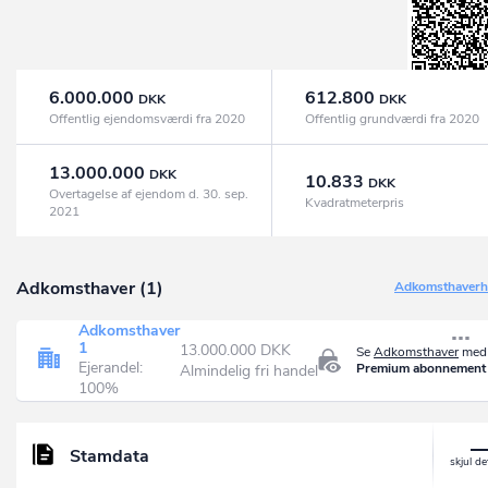
6.000.000
612.800
DKK
DKK
Offentlig ejendomsværdi fra 2020
Offentlig grundværdi fra 2020
13.000.000
DKK
10.833
DKK
Overtagelse af ejendom d. 30. sep.
Kvadratmeterpris
2021
Adkomsthaver (1)
Adkomsthaverhi
Adkomsthaver
1
13.000.000 DKK
Se
Adkomsthaver
med 
Ejerandel:
Premium abonnement
Almindelig fri handel
100%
Stamdata