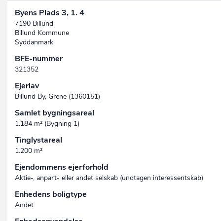
Byens Plads 3, 1. 4
7190 Billund
Billund Kommune
Syddanmark
BFE-nummer
321352
Ejerlav
Billund By, Grene (1360151)
Samlet bygningsareal
1.184 m² (Bygning 1)
Tinglystareal
1.200 m²
Ejendommens ejerforhold
Aktie-, anpart- eller andet selskab (undtagen interessent­skab)
Enhedens boligtype
Andet