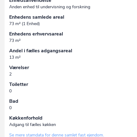
Enhedsanvendelse
Anden enhed til undervisning og forskning
Enhedens samlede areal
73 m² (1 Enhed)
Enhedens erhvervsareal
73 m²
Andel i fælles adgangsareal
13 m²
Værelser
2
Toiletter
0
Bad
0
Køkkenforhold
Adgang til fælles køkken
Se mere stamdata for denne samlet fast ejendom.