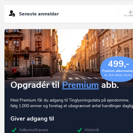
Seneste anmelder
499,-
Premium abbonneme
kr. /md. ekskl. moms.
Opgradér til
Premium
abb.
Med Premium får du adgang til Tinglysningsdata på ejendomme,
følg 1.000 emner og foretag et ubegrænset antal handlinger daglig
Giver adgang til
Adkomsthavere
Historik