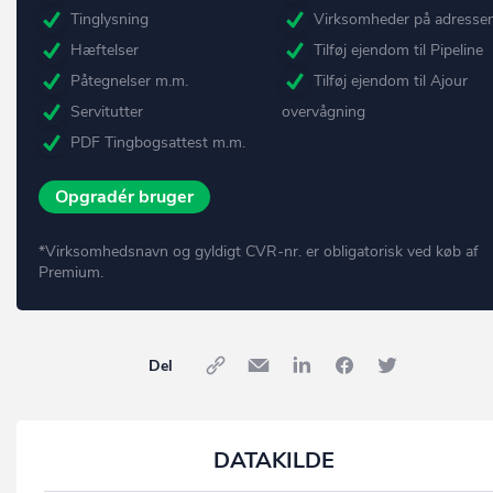
Tinglysning
Virksomheder på adresse
Hæftelser
Tilføj ejendom til Pipeline
Påtegnelser m.m.
Tilføj ejendom til Ajour
Servitutter
overvågning
PDF Tingbogsattest m.m.
Opgradér bruger
*Virksomhedsnavn og gyldigt CVR-nr. er obligatorisk ved køb af
Premium.
Del
DATAKILDE