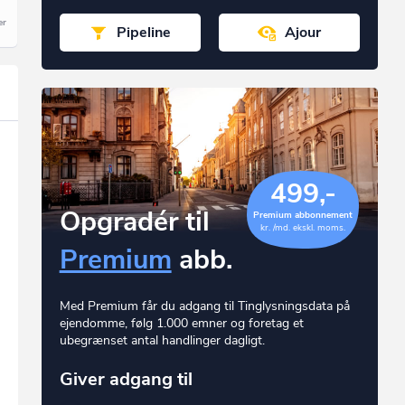
Pipeline
Ajour
499,-
Opgradér til
Premium abbonnement
kr. /md. ekskl. moms.
Premium
abb.
Med Premium får du adgang til Tinglysningsdata på
ejendomme, følg 1.000 emner og foretag et
ubegrænset antal handlinger dagligt.
Giver adgang til