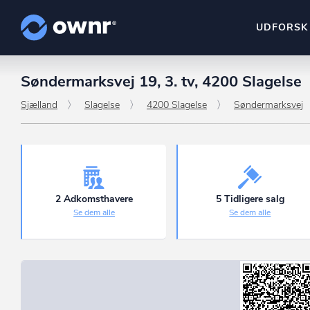
UDFORSK
Søndermarksvej 19, 3. tv, 4200 Slagelse
ownr Insights
Kassevis af data sat i sy
Sjælland
Slagelse
4200 Slagelse
Søndermarksvej
ownr Ajour
Hold dig opdateret og c
ownr Pipeline
Sæt strøm til dit nysalg
2 Adkomsthavere
5 Tidligere salg
Se dem alle
Se dem alle
ownr Segmenteri
Identificer salgsklare k