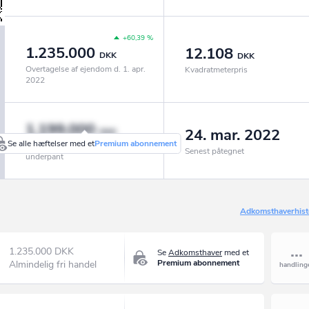
+60,39 %
1.235.000
12.108
DKK
DKK
Overtagelse af ejendom d. 1. apr.
Kvadratmeterpris
2022
1.199.000
24. mar. 2022
DKK
Se alle hæftelser med et
Premium abonnement
Realkredit, pantebreve og
Senest påtegnet
underpant
Adkomsthaverhist
1.235.000 DKK
Se
Adkomsthaver
med et
Premium abonnement
Almindelig fri handel