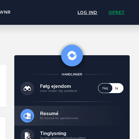
WNR
LOG IND
OPRET
HANDLINGER
Følg ejendom
Nej
Ja
ownr holder dig opdateret
Resumé
Et resumé for ejendommen
Tinglysning
Se den gældende tingbogsattest