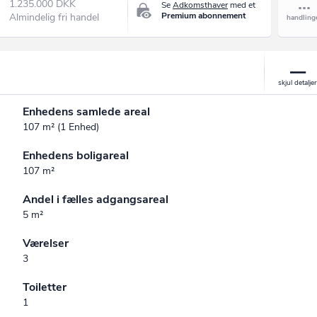
1.235.000 DKK
Se
Adkomsthaver
med et
Premium abonnement
Almindelig fri handel
Enhedens samlede areal
107 m² (1 Enhed)
Enhedens boligareal
107 m²
Andel i fælles adgangsareal
5 m²
Værelser
3
Toiletter
1