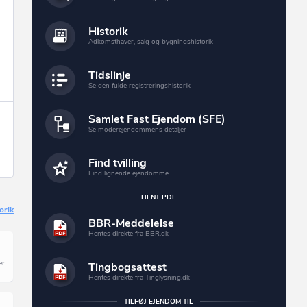
Historik
Adkomsthaver, salg og bygningshistorik
Tidslinje
Se den fulde registreringshistorik
Samlet Fast Ejendom (SFE)
Se moderejendommens detaljer
Find tvilling
Find lignende ejendomme
HENT PDF
orik
BBR-Meddelelse
Hentes direkte fra BBR.dk
Tingbogsattest
Hentes direkte fra Tinglysning.dk
TILFØJ EJENDOM TIL