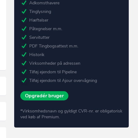
Adkomsthavere
Tinglysning
Hæftelser
Påtegnelser m.m.
Servitutter
PDF Tingbogsattest m.m.
Historik
Virksomheder på adressen
Tilføj ejendom til Pipeline
Tilføj ejendom til Ajour overvågning
Opgradér bruger
*Virksomhedsnavn og gyldigt CVR-nr. er obligatorisk
ved køb af Premium.