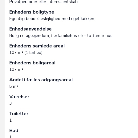
Privatpersoner eller interessentskab
Enhedens boligtype
Egentlig beboelseslejlighed med eget køkken
Enhedsanvendelse
Bolig i etageejendom, flerfamiliehus eller to-familiehus
Enhedens samlede areal
107 m² (1 Enhed)
Enhedens boligareal
107 m²
Andel i fælles adgangsareal
5 m²
Værelser
3
Toiletter
1
Bad
1