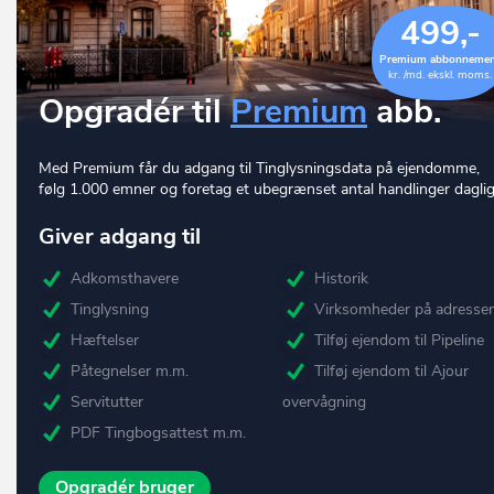
499,-
Premium abbonneme
kr. /md. ekskl. moms.
Opgradér til
Premium
abb.
Med Premium får du adgang til Tinglysningsdata på ejendomme,
følg 1.000 emner og foretag et ubegrænset antal handlinger daglig
Giver adgang til
Adkomsthavere
Historik
Tinglysning
Virksomheder på adresse
Hæftelser
Tilføj ejendom til Pipeline
Påtegnelser m.m.
Tilføj ejendom til Ajour
Servitutter
overvågning
PDF Tingbogsattest m.m.
Opgradér bruger