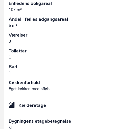
Enhedens boligareal
107 m²
Andel i fælles adgangsareal
5 m²
Værelser
3
Toiletter
1
Bad
1
Køkkenforhold
Eget køkken med afløb
Kælderetage
Bygningens etagebetegnelse
kl