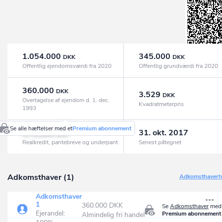
1.054.000
345.000
DKK
DKK
Offentlig ejendomsværdi fra 2020
Offentlig grundværdi fra 2020
360.000
DKK
3.529
DKK
Overtagelse af ejendom d. 1. dec.
Kvadratmeterpris
1993
Se alle hæftelser med et
Premium abonnement
370.000
31. okt. 2017
DKK
Realkredit, pantebreve og underpant
Senest påtegnet
Adkomsthaver (1)
Adkomsthaverhi
Adkomsthaver
1
360.000 DKK
Se
Adkomsthaver
med 
Ejerandel:
Premium abonnement
Almindelig fri handel