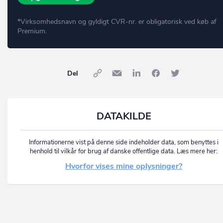
*Virksomhedsnavn og gyldigt CVR-nr. er obligatorisk ved køb af
Premium.
Del
DATAKILDE
Informationerne vist på denne side indeholder data, som benyttes i
henhold til vilkår for brug af danske offentlige data. Læs mere her:
Hvorfor vises mine oplysninger?