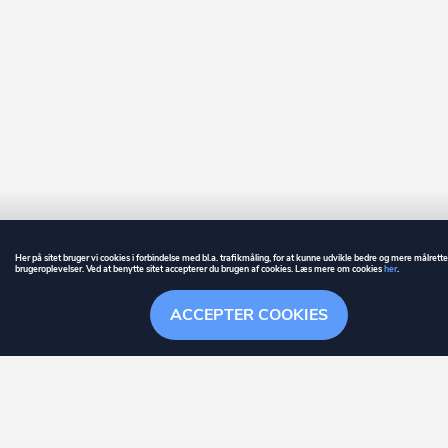
Her på sitet bruger vi cookies i forbindelse med bl.a. trafikmåling, for at kunne udvikle bedre og mere målrett
brugeroplevelser. Ved at benytte sitet accepterer du brugen af cookies. Læs mere om cookies
her
.
GUIDE
BETINGELSER
ACCEPTER COOKIES
ownr
er et registreret varemærke tilhørende ownr ApS – CVR nr.: 36 40 88 
Overblik
Søgehistorik
Menu
Følge
Stationsparken 26. 2., 2600 Glostrup, info@ownr.dk