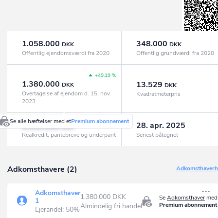
1.058.000
348.000
DKK
DKK
Offentlig ejendomsværdi fra 2020
Offentlig grundværdi fra 2020
+49,19 %
1.380.000
13.529
DKK
DKK
Overtagelse af ejendom d. 15. nov.
Kvadratmeterpris
2023
Se alle hæftelser med et
Premium abonnement
1.113.000
28. apr. 2025
DKK
Realkredit, pantebreve og underpant
Senest påtegnet
Adkomsthavere (2)
Adkomsthaverhi
Adkomsthaver
1.380.000 DKK
Se
Adkomsthaver
med 
1
Premium abonnement
Almindelig fri handel
Ejerandel: 50%