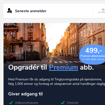
Seneste anmelder
499,-
Premium abbonneme
kr. /md. ekskl. moms.
Opgradér til
Premium
abb.
Med Premium får du adgang til Tinglysningsdata på ejendomme,
følg 1.000 emner og foretag et ubegrænset antal handlinger daglig
Giver adgang til
Adkomsthavere
Historik