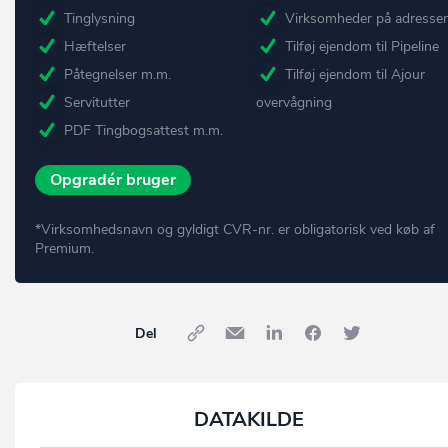
Tinglysning
Virksomheder på adresse
Hæftelser
Tilføj ejendom til Pipeline
Påtegnelser m.m.
Tilføj ejendom til Ajour
Servitutter
overvågning
PDF Tingbogsattest m.m.
Opgradér bruger
*Virksomhedsnavn og gyldigt CVR-nr. er obligatorisk ved køb af
Premium.
Del
DATAKILDE