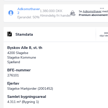
Adkomsthaver
1.380.000 DKK
Se
Adkomsthaver
med 
2
Premium abonnement
Almindelig fri handel
Ejerandel: 50%
Stamdata
Byskov Alle 8, st. th
4200 Slagelse
Slagelse Kommune
Sjælland
BFE-nummer
276101
Ejerlav
Slagelse Markjorder (2001452)
Samlet bygningsareal
4.311 m² (Bygning 1)