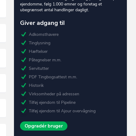
ejendomme, følg 1.000 emner og foretag et
ubegrænset antal handlinger dagligt.
Giver adgang til
Adkomsthavere
Tinglysning
Hæftelser
Påtegnelser m.m.
Servitutter
PDF Tingbogsattest m.m.
Historik
Virksomheder på adressen
Tilføj ejendom til Pipeline
Tilføj ejendom til Ajour overvågning
Opgradér bruger