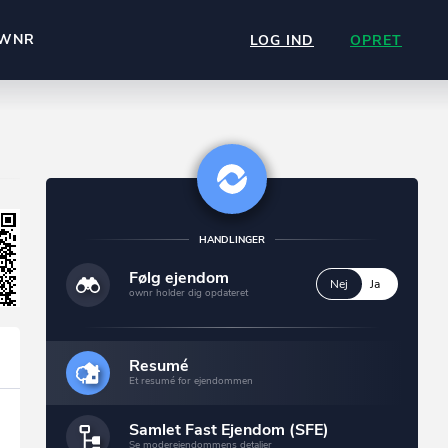
WNR
LOG IND
OPRET
HANDLINGER
Følg ejendom
Nej
Ja
ownr holder dig opdateret
Resumé
Et resumé for ejendommen
Samlet Fast Ejendom (SFE)
Se moderejendommens detaljer