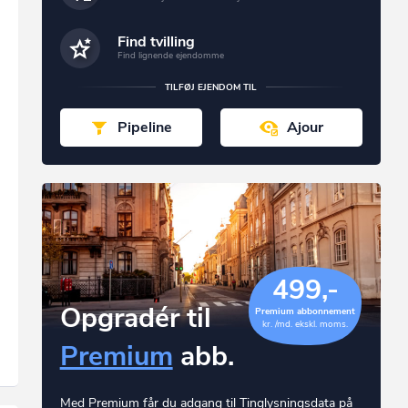
Find tvilling
Find lignende ejendomme
TILFØJ EJENDOM TIL
Pipeline
Ajour
499,-
Opgradér til
Premium abbonnement
kr. /md. ekskl. moms.
Premium
abb.
Med Premium får du adgang til Tinglysningsdata på