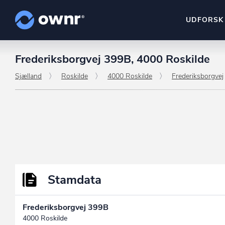
UDFORSK
Frederiksborgvej 399B, 4000 Roskilde
ownr Insights
Kassevis af data sat i sy
Sjælland
Roskilde
4000 Roskilde
Frederiksborgvej
ownr Ajour
Hold dig opdateret og c
ownr Pipeline
Sæt strøm til dit nysalg
ownr Segmenteri
Identificer salgsklare k
Stamdata
Frederiksborgvej 399B
4000 Roskilde