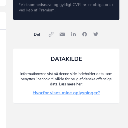
*Virksomhedsnavn og gyldigt CVR-nr. er obligatorisk
ved køb af Premium.
Del
DATAKILDE
Informationerne vist på denne side indeholder data, som
benyttes i henhold til vilkår for brug af danske offentlige
data. Læs mere her:
Hvorfor vises mine oplysninger?