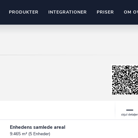
PRODUKTER
INTEGRATIONER
PRISER
OM O
Pipedrive
stem
Kommer snart
ownr API
ompliant
Kun fantasien sætter grænsen
Mange flere på vej
Pipeline
Ajour
E-conomic
Ownr ajour goes supersonic
ng
undeemner
Enhedens samlede areal
9.465 m² (5 Enheder)