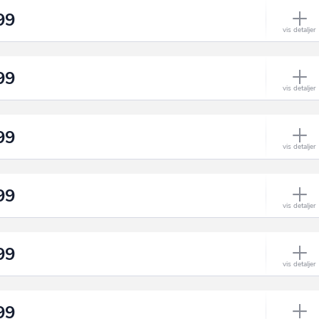
99
99
99
99
99
99