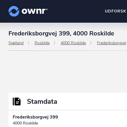
UDFORSK
Frederiksborgvej 399, 4000 Roskilde
ownr Insights
Kassevis af data sat i sy
Sjælland
Roskilde
4000 Roskilde
Frederiksborgvej
ownr Ajour
Hold dig opdateret og c
ownr Pipeline
Sæt strøm til dit nysalg
ownr Segmenteri
Identificer salgsklare k
Stamdata
Frederiksborgvej 399
4000 Roskilde