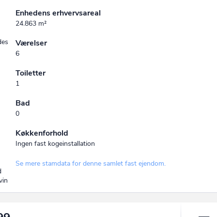
Enhedens erhvervsareal
24.863 m²
des
Værelser
6
Toiletter
1
Bad
0
Køkkenforhold
Ingen fast kogeinstallation
Se mere stamdata for denne samlet fast ejendom.
d
vin