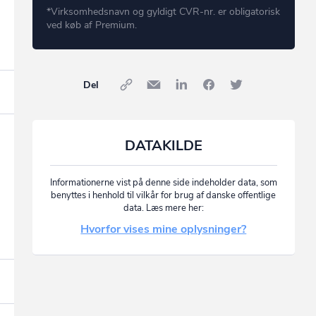
*Virksomhedsnavn og gyldigt CVR-nr. er obligatorisk
ved køb af Premium.
Del
DATAKILDE
Informationerne vist på denne side indeholder data, som
benyttes i henhold til vilkår for brug af danske offentlige
data. Læs mere her:
Hvorfor vises mine oplysninger?