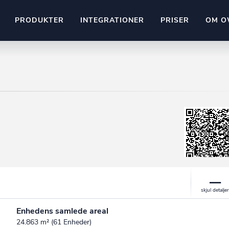
PRODUKTER
INTEGRATIONER
PRISER
OM O
Pipedrive
stem
Kommer snart
ownr API
ompliant
Kun fantasien sætter grænsen
Mange flere på vej
Pipeline
Ajour
E-conomic
Ownr ajour goes supersonic
ng
undeemner
Enhedens samlede areal
24.863 m² (61 Enheder)