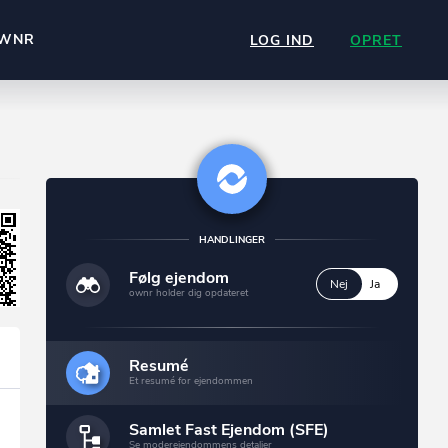
WNR
LOG IND
OPRET
HANDLINGER
Følg ejendom
Nej
Ja
ownr holder dig opdateret
Resumé
Et resumé for ejendommen
Samlet Fast Ejendom (SFE)
Se moderejendommens detaljer