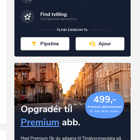
Find tvilling
Find lignende ejendomme
TILFØJ EJENDOM TIL
Pipeline
Ajour
499,-
Opgradér til
Premium abbonnement
kr. /md. ekskl. moms.
Premium
abb.
Med Premium får du adgang til Tinglysningsdata på