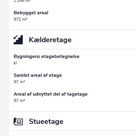
1.248 m²
Bebygget areal
972 m²
Kælderetage
Bygningens etagebetegnelse
kl
Samlet areal af etage
97 m²
Areal af udnyttet del af tagetage
97 m²
Stueetage