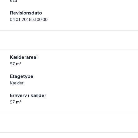
61a
Revisionsdato
04.01.2018 kl.00:00
Kælderareal
97 m²
Etagetype
Kælder
Erhverv i kælder
97 m²