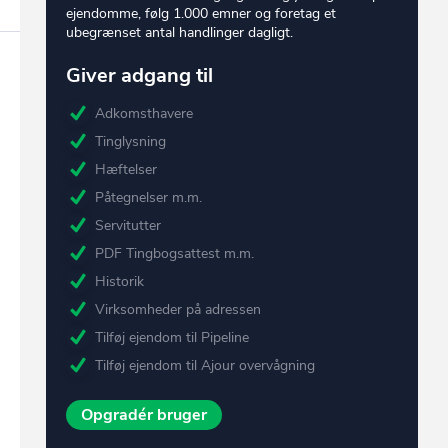
ejendomme, følg 1.000 emner og foretag et
ubegrænset antal handlinger dagligt.
Giver adgang til
Adkomsthavere
Tinglysning
Hæftelser
Påtegnelser m.m.
Servitutter
PDF Tingbogsattest m.m.
Historik
Virksomheder på adressen
Tilføj ejendom til Pipeline
Tilføj ejendom til Ajour overvågning
Opgradér bruger