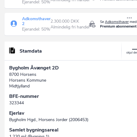
Ejerandel: 50%
Adkomsthaver
2.300.000 DKK
Se
Adkomsthaver
med 
2
Premium abonnement
Almindelig fri handel
Ejerandel: 50%
Stamdata
Bygholm Åvænget 2D
8700 Horsens
Horsens Kommune
Midtjylland
BFE-nummer
323344
Ejerlav
Bygholm Hgd., Horsens Jorder (2006453)
Samlet bygningsareal
1.220 m² (Bygning 1)