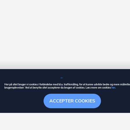
Her på sitet bruger vi cookies i forbindelse med bl.a. trafikmåling, for at kunne udvikle bedre og mere målrett
brugeroplevelser. Ved at benytte sitet accepterer du brugen af cookies. Læs mere om cookies
her
.
GUIDE
BETINGELSER
ACCEPTER COOKIES
ownr
er et registreret varemærke tilhørende ownr ApS – CVR nr.: 36 40 88 
Overblik
Søgehistorik
Menu
Følge
Stationsparken 26. 2., 2600 Glostrup, info@ownr.dk