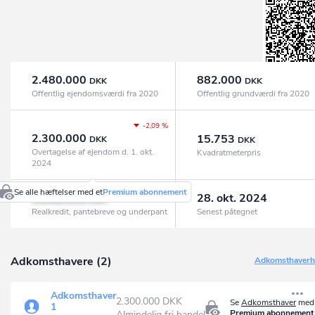
2.480.000
882.000
DKK
DKK
Offentlig ejendomsværdi fra 2020
Offentlig grundværdi fra 2020
-2,09 %
2.300.000
15.753
DKK
DKK
Overtagelse af ejendom d. 1. okt.
Kvadratmeterpris
2024
Se alle hæftelser med et
Premium abonnement
1.848.000
28. okt. 2024
DKK
Realkredit, pantebreve og underpant
Senest påtegnet
Adkomsthavere (2)
Adkomsthaverhi
Adkomsthaver
2.300.000 DKK
Se
Adkomsthaver
med 
1
Premium abonnement
Almindelig fri handel