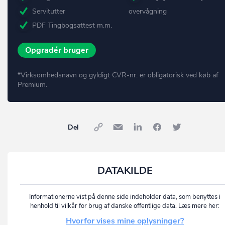
Servitutter
overvågning
PDF Tingbogsattest m.m.
Opgradér bruger
*Virksomhedsnavn og gyldigt CVR-nr. er obligatorisk ved køb af
Premium.
Del
DATAKILDE
Informationerne vist på denne side indeholder data, som benyttes i
henhold til vilkår for brug af danske offentlige data. Læs mere her:
Hvorfor vises mine oplysninger?