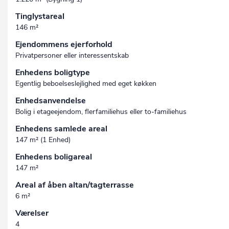
Tinglystareal
146 m²
Ejendommens ejerforhold
Privatpersoner eller interessentskab
Enhedens boligtype
Egentlig beboelseslejlighed med eget køkken
Enhedsanvendelse
Bolig i etageejendom, flerfamiliehus eller to-familiehus
Enhedens samlede areal
147 m² (1 Enhed)
Enhedens boligareal
147 m²
Areal af åben altan/tagterrasse
6 m²
Værelser
4