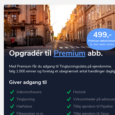
499,-
Premium abbonneme
kr. /md. ekskl. moms.
Opgradér til
Premium
abb.
Med Premium får du adgang til Tinglysningsdata på ejendomme,
følg 1.000 emner og foretag et ubegrænset antal handlinger daglig
Giver adgang til
Adkomsthavere
Historik
Tinglysning
Virksomheder på adresse
Hæftelser
Tilføj ejendom til Pipeline
Påtegnelser m.m.
Tilføj ejendom til Ajour