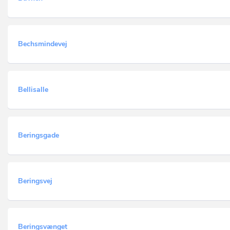
Bechsmindevej
Bellisalle
Beringsgade
Beringsvej
Beringsvænget