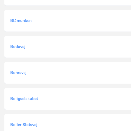
Blåmunken
Bodøvej
Bohrsvej
Boligselskabet
Boller Slotsvej