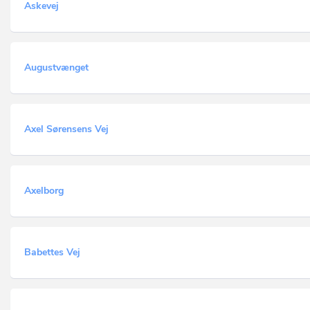
Askevej
Augustvænget
Axel Sørensens Vej
Axelborg
Babettes Vej