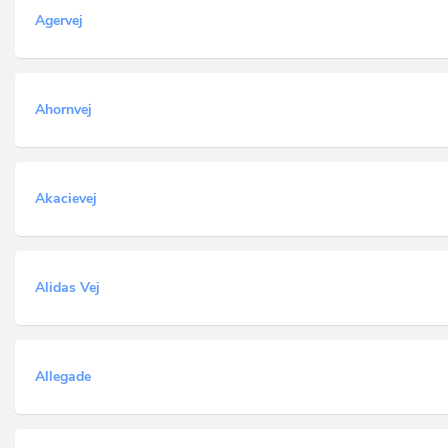
Agervej
Ahornvej
Akacievej
Alidas Vej
Allegade