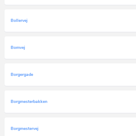
Bollervej
Bomvej
Borgergade
Borgmesterbakken
Borgmestervej