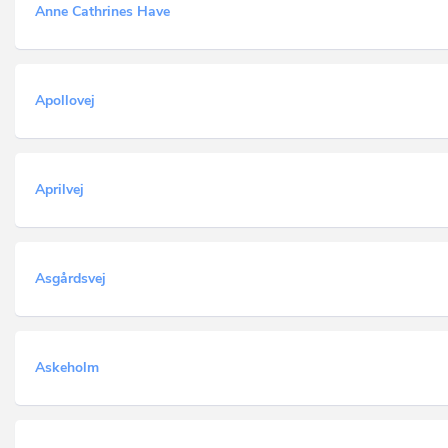
Anne Cathrines Have
Apollovej
Aprilvej
Asgårdsvej
Askeholm