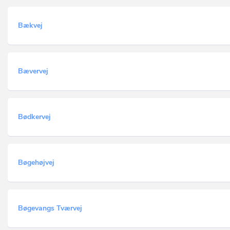
Bækvej
Bævervej
Bødkervej
Bøgehøjvej
Bøgevangs Tværvej