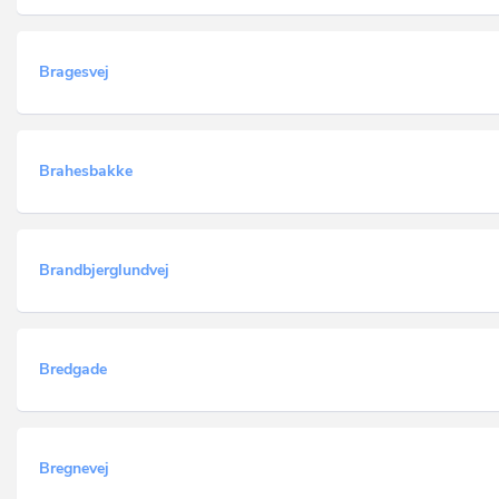
Bragesvej
Brahesbakke
Brandbjerglundvej
Bredgade
Bregnevej