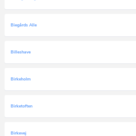
Biegårds Alle
Billeshave
Birkeholm
Birketoften
Birkevej