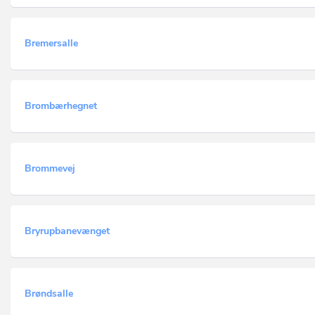
Bremersalle
Brombærhegnet
Brommevej
Bryrupbanevænget
Brøndsalle