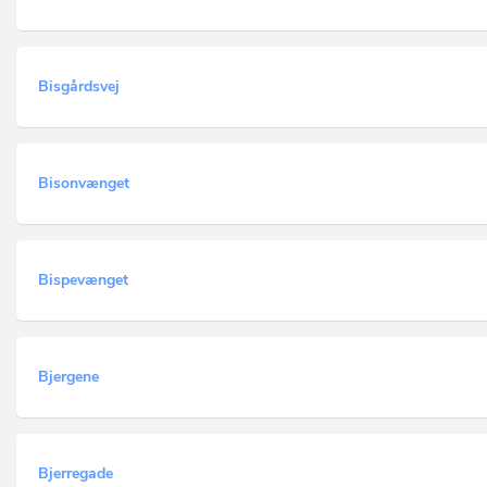
Bisgårdsvej
Bisonvænget
Bispevænget
Bjergene
Bjerregade