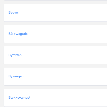
Bygvej
Bülowsgade
Bytoften
Byvangen
Bækkevænget