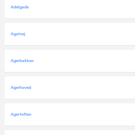
Adelgade
Agatvej
Agerbakken
Agerhoved
Agertoften