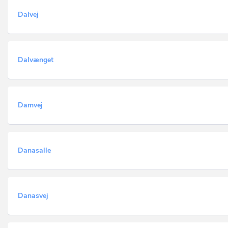
Dalvej
Dalvænget
Damvej
Danasalle
Danasvej