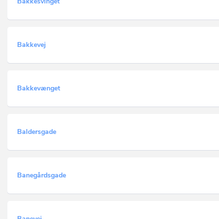
Bakkesvinget
Bakkevej
Bakkevænget
Baldersgade
Banegårdsgade
Banevej