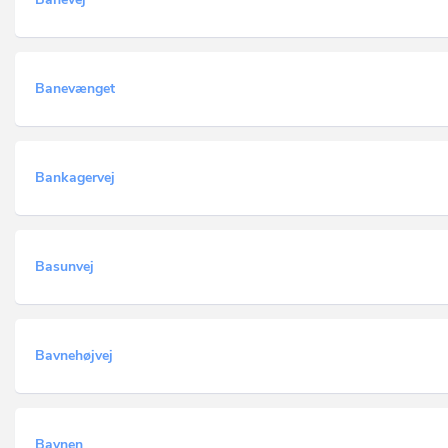
Banevænget
Bankagervej
Basunvej
Bavnehøjvej
Bavnen