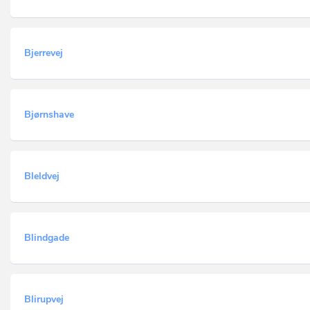
Bjerrevej
Bjørnshave
Bleldvej
Blindgade
Blirupvej