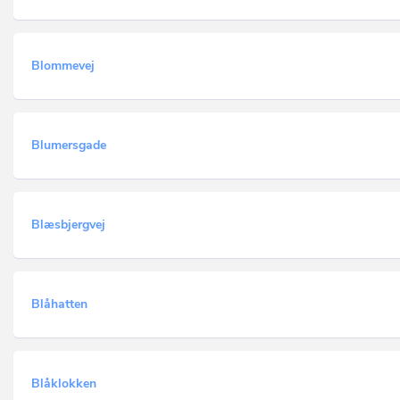
Blommevej
Blumersgade
Blæsbjergvej
Blåhatten
Blåklokken