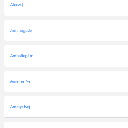
Alrøvej
Amaliegade
Amballegård
Amelies Vej
Ametystvej