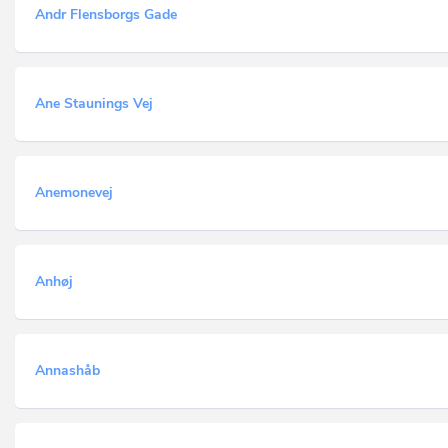
Andr Flensborgs Gade
Ane Staunings Vej
Anemonevej
Anhøj
Annashåb