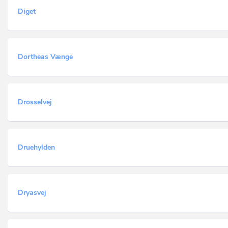
Diget
Dortheas Vænge
Drosselvej
Druehylden
Dryasvej