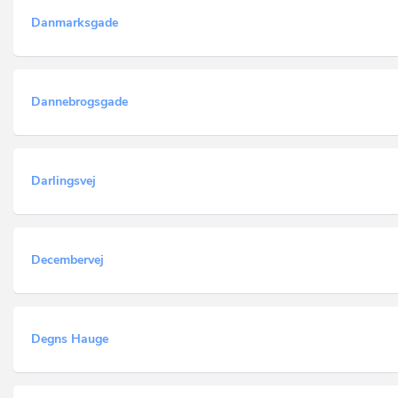
Danmarksgade
Dannebrogsgade
Darlingsvej
Decembervej
Degns Hauge