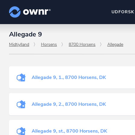
UDFORSK
Allegade 9
ownr Insights
Kassevis af data sat i sy
Midtjylland
Horsens
8700 Horsens
Allegade
ownr Ajour
Hold dig opdateret og c
Allegade 9, 1., 8700 Horsens, DK
ownr Pipeline
Sæt strøm til dit nysalg
ownr Segmenteri
Allegade 9, 2., 8700 Horsens, DK
Identificer salgsklare k
Allegade 9, st., 8700 Horsens, DK