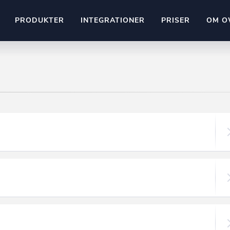
PRODUKTER
INTEGRATIONER
PRISER
OM O
Pipedrive
stem
Kommer snart
ownr API
ompliant
Kun fantasien sætter grænsen
Mange flere på vej
Pipeline
Ajour
E-conomic
Ownr ajour goes supersonic
ng
undeemner