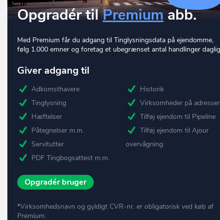
Opgradér til
Premium
abb.
Med Premium får du adgang til Tinglysningsdata på ejendomme,
følg 1.000 emner og foretag et ubegrænset antal handlinger daglig
Giver adgang til
Adkomsthavere
Historik
Tinglysning
Virksomheder på adresse
Hæftelser
Tilføj ejendom til Pipeline
Påtegnelser m.m.
Tilføj ejendom til Ajour
Servitutter
overvågning
PDF Tingbogsattest m.m.
Opgradér bruger
*Virksomhedsnavn og gyldigt CVR-nr. er obligatorisk ved køb af
Premium.