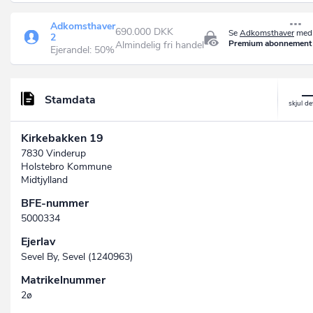
Adkomsthaver
690.000 DKK
Se
Adkomsthaver
med 
2
Premium abonnement
Almindelig fri handel
Ejerandel: 50%
Stamdata
Kirkebakken 19
7830 Vinderup
Holstebro Kommune
Midtjylland
BFE-nummer
5000334
Ejerlav
Sevel By, Sevel (1240963)
Matrikelnummer
2ø