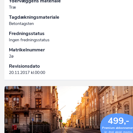
Ydervæggens materiale
Træ
Tagdækningsmateriale
Betontagsten
Fredningsstatus
Ingen fredningsstatus
Matrikelnummer
2ø
Revisionsdato
20.11.2017 kl.00:00
499,-
Premium abbonneme
kr. /md. ekskl. moms.