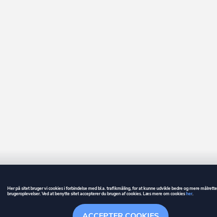
Her på sitet bruger vi cookies i forbindelse med bl.a. trafikmåling, for at kunne udvikle bedre og mere målrett
brugeroplevelser. Ved at benytte sitet accepterer du brugen af cookies. Læs mere om cookies
her
.
GUIDE
BETINGELSER
ACCEPTER COOKIES