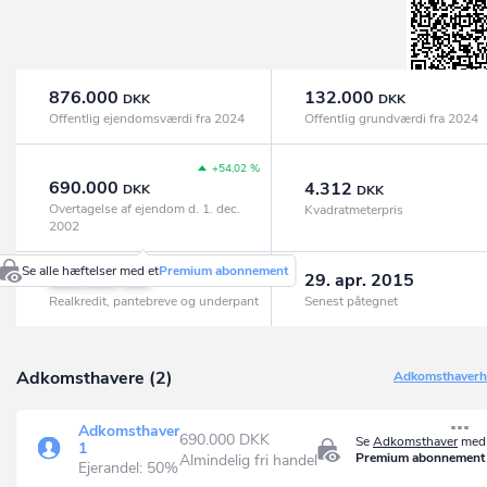
876.000
132.000
DKK
DKK
Offentlig ejendomsværdi fra 2024
Offentlig grundværdi fra 2024
+54,02 %
690.000
4.312
DKK
DKK
Overtagelse af ejendom d. 1. dec.
Kvadratmeterpris
2002
Se alle hæftelser med et
Premium abonnement
981.000
29. apr. 2015
DKK
Realkredit, pantebreve og underpant
Senest påtegnet
Adkomsthavere (2)
Adkomsthaverhi
Adkomsthaver
690.000 DKK
Se
Adkomsthaver
med 
1
Premium abonnement
Almindelig fri handel
Ejerandel: 50%