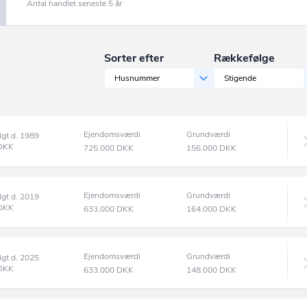
Antal handlet seneste 5 år
Sorter efter
Rækkefølge
Husnummer
Stigende
Ejendomsværdi
Grundværdi
lgt d. 1989
DKK
725.000
DKK
156.000
DKK
Ejendomsværdi
Grundværdi
lgt d. 2019
DKK
633.000
DKK
164.000
DKK
Ejendomsværdi
Grundværdi
lgt d. 2025
DKK
633.000
DKK
148.000
DKK