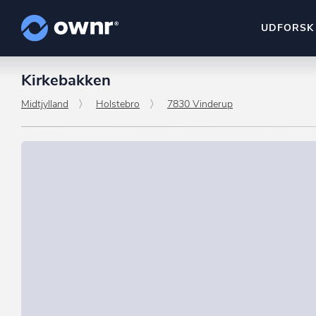
UDFORSK
Kirkebakken
ownr Insights
Kassevis af data sat i sy
Midtjylland
Holstebro
7830 Vinderup
ownr Ajour
Hold dig opdateret og c
ownr Pipeline
Sæt strøm til dit nysalg
ownr Segmenteri
Identificer salgsklare k