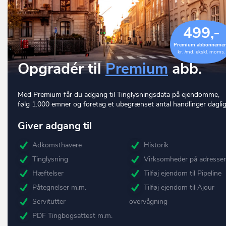
499,-
Premium abbonneme
kr. /md. ekskl. moms.
Opgradér til
Premium
abb.
Med Premium får du adgang til Tinglysningsdata på ejendomme,
følg 1.000 emner og foretag et ubegrænset antal handlinger daglig
Giver adgang til
Adkomsthavere
Historik
Tinglysning
Virksomheder på adresse
Hæftelser
Tilføj ejendom til Pipeline
Påtegnelser m.m.
Tilføj ejendom til Ajour
Servitutter
overvågning
PDF Tingbogsattest m.m.