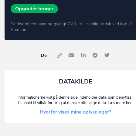
Opgradér bruger
*Virksomhedsnavn og gyldigt CVR-nr. er obligatorisk ved køb af
Premium.
Del
DATAKILDE
Informationerne vist på denne side indeholder data, som benyttes i
henhold til vilkår for brug af danske offentlige data. Læs mere her:
Hvorfor vises mine oplysninger?