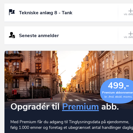
Tekniske anlæg 8 - Tank
Seneste anmelder
499,-
Premium abbonneme
kr. /md. ekskl. moms.
Opgradér til
Premium
abb.
Med Premium får du adgang til Tinglysningsdata på ejendomme,
følg 1.000 emner og foretag et ubegrænset antal handlinger daglig