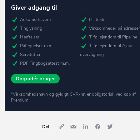
Giver adgang til
Adkomsthavere
Historik
Tinglysning
Virksomheder på adresse
Hæftelser
Tilføj ejendom til Pipeline
Påtegnelser m.m.
Tilføj ejendom til Ajour
Servitutter
overvågning
PDF Tingbogsattest m.m.
Opgradér bruger
*Virksomhedsnavn og gyldigt CVR-nr. er obligatorisk ved køb af
Premium.
Del