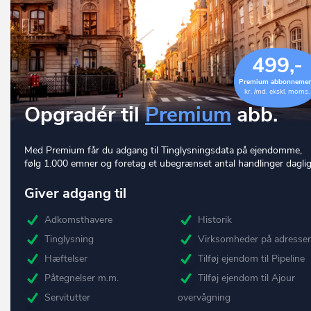
499,-
Premium abbonneme
kr. /md. ekskl. moms.
Opgradér til
Premium
abb.
Med Premium får du adgang til Tinglysningsdata på ejendomme,
følg 1.000 emner og foretag et ubegrænset antal handlinger daglig
Giver adgang til
Adkomsthavere
Historik
Tinglysning
Virksomheder på adresse
Hæftelser
Tilføj ejendom til Pipeline
Påtegnelser m.m.
Tilføj ejendom til Ajour
Servitutter
overvågning