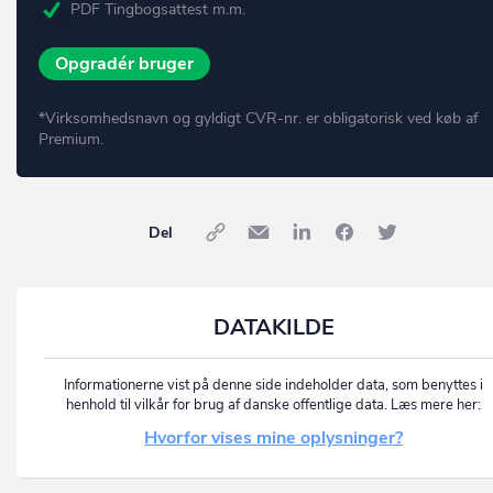
PDF Tingbogsattest m.m.
Opgradér bruger
*Virksomhedsnavn og gyldigt CVR-nr. er obligatorisk ved køb af
Premium.
Del
DATAKILDE
Informationerne vist på denne side indeholder data, som benyttes i
henhold til vilkår for brug af danske offentlige data. Læs mere her:
Hvorfor vises mine oplysninger?