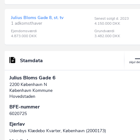
Julius Bloms Gade 8, st. tv
Senest solgt d. 2023
1 adkomsthaver
4.150.000
DKK
Ejendomsværdi
Grundværdi
4.873.000
DKK
3.482.000
DKK
Stamdata
Julius Bloms Gade 6
2200 København N
København Kommune
Hovedstaden
BFE-nummer
6020725
Ejerlav
Udenbys Klædebo Kvarter, København (2000173)