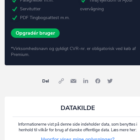
Påtegnelser m.m.
Tilføj ejendom til Ajour
Servitutter
overvågning
PDF Tingbogsattest m.m.
Opgradér bruger
*Virksomhedsnavn og gyldigt CVR-nr. er obligatorisk ved køb af
Premium.
Del
DATAKILDE
Informationerne vist på denne side indeholder data, som benyttes i
henhold til vilkår for brug af danske offentlige data. Læs mere her:
Hvorfor vises mine oplysninger?