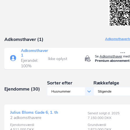
Adkomsthaver (1)
Adkomsthaverhi
Adkomsthaver
1
Se
Adkomsthaver
med 
Ikke oplyst
Ejerandel:
Premium abonnement
100%
Sorter efter
Rækkefølge
Ejendomme (30)
Husnummer
Stigende
Julius Bloms Gade 6, 1. th
Senest solgt d. 2025
2 adkomsthavere
7.150.000
DKK
Ejendomsværdi
Grundværdi
4.511.000
DKK
2.873.000
DKK