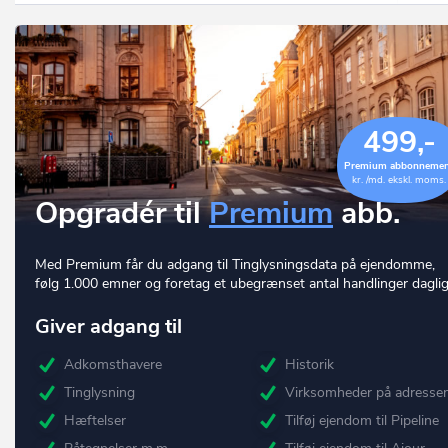
499,-
Premium abbonneme
kr. /md. ekskl. moms.
Opgradér til
Premium
abb.
Med Premium får du adgang til Tinglysningsdata på ejendomme,
følg 1.000 emner og foretag et ubegrænset antal handlinger daglig
Giver adgang til
Adkomsthavere
Historik
Tinglysning
Virksomheder på adresse
Hæftelser
Tilføj ejendom til Pipeline