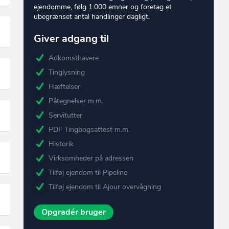
ejendomme, følg 1.000 emner og foretag et
ubegrænset antal handlinger dagligt.
Giver adgang til
Adkomsthavere
Tinglysning
Hæftelser
Påtegnelser m.m.
Servitutter
PDF Tingbogsattest m.m.
Historik
Virksomheder på adressen
Tilføj ejendom til Pipeline
Tilføj ejendom til Ajour overvågning
Opgradér bruger