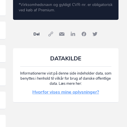
*Virksomhedsnavn og gyldigt CVR-nr. er obligatorisk
ved køb af Premium.
Del
DATAKILDE
Informationerne vist på denne side indeholder data, som
benyttes i henhold til vilkår for brug af danske offentlige
data. Læs mere her:
Hvorfor vises mine oplysninger?