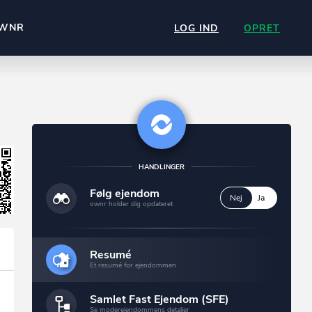
WNR
LOG IND
OPRET
HANDLINGER
Følg ejendom
Nej
Ja
ownr holder dig opdateret
Resumé
Et resumé for ejendommen
Samlet Fast Ejendom (SFE)
Se moderejendommens detaljer