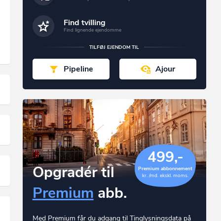
Find tvilling
Find lignende ejendomme
TILFØJ EJENDOM TIL
Pipeline
Ajour
499,-
Opgradér til
Premium abbonnement
kr. /md. ekskl. moms.
Premium
abb.
Med Premium får du adgang til Tinglysningsdata på