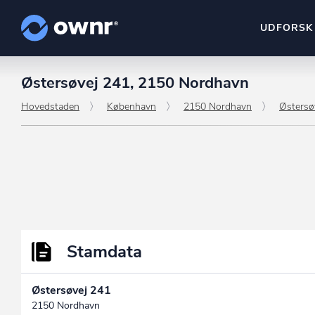
UDFORSK
Østersøvej 241, 2150 Nordhavn
ownr Insights
Kassevis af data sat i sy
Hovedstaden
København
2150 Nordhavn
Østersø
ownr Ajour
Hold dig opdateret og c
ownr Pipeline
Sæt strøm til dit nysalg
ownr Segmenteri
Identificer salgsklare k
Stamdata
Østersøvej 241
2150 Nordhavn