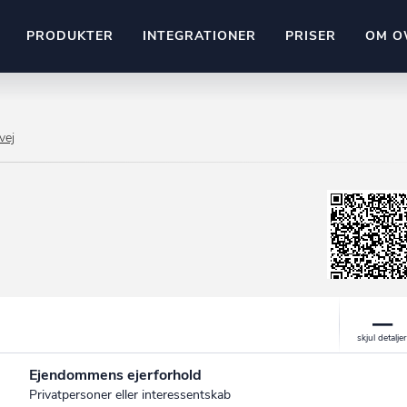
PRODUKTER
INTEGRATIONER
PRISER
OM O
Pipedrive
stem
Kommer snart
vej
ownr API
ompliant
Kun fantasien sætter grænsen
Mange flere på vej
Pipeline
Ajour
E-conomic
Ownr ajour goes supersonic
ng
undeemner
Ejendommens ejerforhold
Privatpersoner eller interessentskab