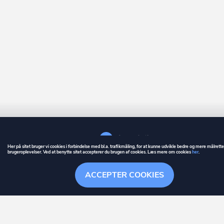
Her på sitet bruger vi cookies i forbindelse med bl.a. trafikmåling, for at kunne udvikle bedre og mere målrett
brugeroplevelser. Ved at benytte sitet accepterer du brugen af cookies. Læs mere om cookies
her
.
GUIDE
BETINGELSER
ACCEPTER COOKIES
ownr
er et registreret varemærke tilhørende ownr ApS – CVR nr.: 36 40 88 
Stationsparken 26. 2., 2600 Glostrup, info@ownr.dk
Overblik
Søgehistorik
Menu
Følg