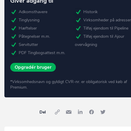
Giver adgang til
Adkomsthavere
Historik
Tinglysning
Virksomheder på adresse
Hæftelser
Tilføj ejendom til Pipeline
Påtegnelser m.m.
Tilføj ejendom til Ajour
Servitutter
overvågning
PDF Tingbogsattest m.m.
Opgradér bruger
*Virksomhedsnavn og gyldigt CVR-nr. er obligatorisk ved køb af
Premium.
Del