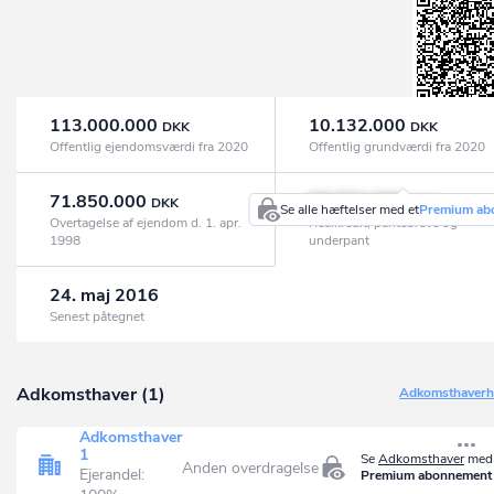
113.000.000
10.132.000
DKK
DKK
Offentlig ejendomsværdi fra 2020
Offentlig grundværdi fra 2020
71.850.000
68.574.000
DKK
DKK
Se alle hæftelser med et
Premium ab
Overtagelse af ejendom d. 1. apr.
Realkredit, pantebreve og
1998
underpant
24. maj 2016
Senest påtegnet
Adkomsthaver (1)
Adkomsthaverhi
Adkomsthaver
1
Se
Adkomsthaver
med 
Anden overdragelse
Ejerandel:
Premium abonnement