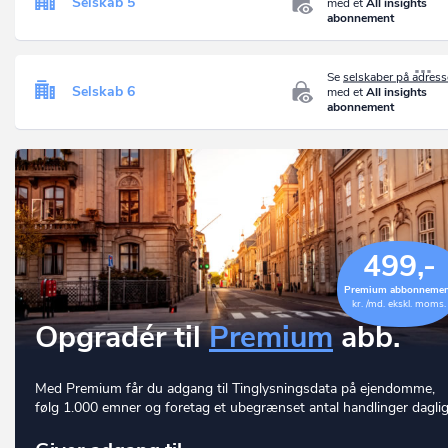
Selskab 5
med et
All insights
abonnement
Se
selskaber på adres
Selskab 6
med et
All insights
abonnement
499,-
Premium abbonneme
kr. /md. ekskl. moms.
Opgradér til
Premium
abb.
Med Premium får du adgang til Tinglysningsdata på ejendomme,
følg 1.000 emner og foretag et ubegrænset antal handlinger daglig