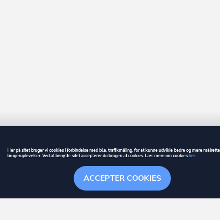
Her på sitet bruger vi cookies i forbindelse med bl.a. trafikmåling, for at kunne udvikle bedre og mere målrett
brugeroplevelser. Ved at benytte sitet accepterer du brugen af cookies. Læs mere om cookies
her
.
GUIDE
BETINGELSER
ACCEPTER COOKIES
ownr
er et registreret varemærke tilhørende ownr ApS – CVR nr.: 36 40 88 
Overblik
Søgehistorik
Menu
Følge
Stationsparken 26. 2., 2600 Glostrup, info@ownr.dk