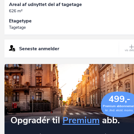
Areal af udnyttet del af tagetage
626 m²
Etagetype
Tagetage
Seneste anmelder
499,-
Premium abbonneme
kr. /md. ekskl. moms.
Opgradér til
Premium
abb.