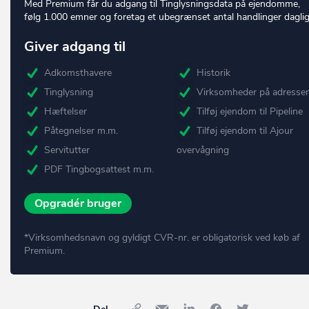
Med Premium får du adgang til Tinglysningsdata på ejendomme,
følg 1.000 emner og foretag et ubegrænset antal handlinger daglig
Giver adgang til
Adkomsthavere
Historik
Tinglysning
Virksomheder på adresse
Hæftelser
Tilføj ejendom til Pipeline
Påtegnelser m.m.
Tilføj ejendom til Ajour
Servitutter
overvågning
PDF Tingbogsattest m.m.
Opgradér bruger
*Virksomhedsnavn og gyldigt CVR-nr. er obligatorisk ved køb af
Premium.