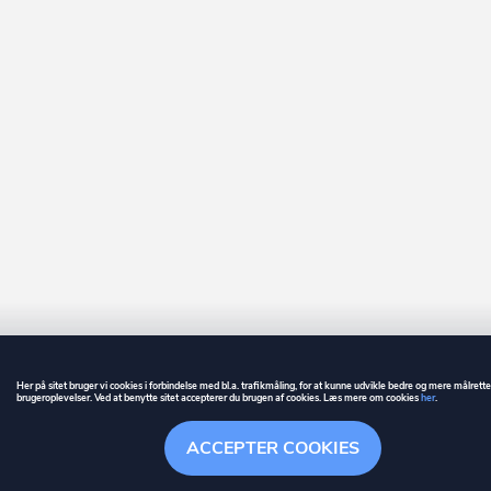
Her på sitet bruger vi cookies i forbindelse med bl.a. trafikmåling, for at kunne udvikle bedre og mere målrett
brugeroplevelser. Ved at benytte sitet accepterer du brugen af cookies. Læs mere om cookies
her
.
GUIDE
BETINGELSER
ACCEPTER COOKIES
ownr
er et registreret varemærke tilhørende ownr ApS – CVR nr.: 36 40 88 
Overblik
Søgehistorik
Menu
Følge
Stationsparken 26. 2., 2600 Glostrup, info@ownr.dk