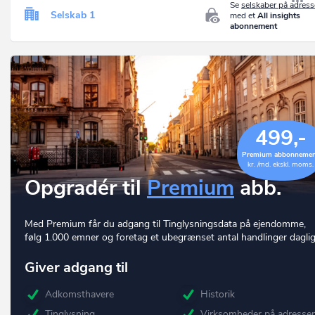
Se
selskaber på adres
Selskab 1
med et
All insights
abonnement
499,-
Premium abbonneme
kr. /md. ekskl. moms.
Opgradér til
Premium
abb.
Med Premium får du adgang til Tinglysningsdata på ejendomme,
følg 1.000 emner og foretag et ubegrænset antal handlinger daglig
Giver adgang til
Adkomsthavere
Historik
Tinglysning
Virksomheder på adresse