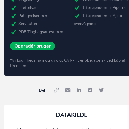
Hæftelser
Tilføj ejendom til Pipeline
Påtegnelser m.m.
Tilføj ejendom til Ajour
Servitutter
overvågning
PDF Tingbogsattest m.m.
Opgradér bruger
*Virksomhedsnavn og gyldigt CVR-nr. er obligatorisk ved køb af
Premium.
Del
DATAKILDE