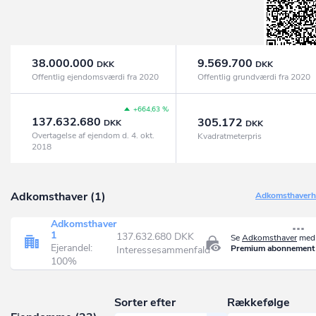
38.000.000
9.569.700
DKK
DKK
Offentlig ejendomsværdi fra 2020
Offentlig grundværdi fra 2020
+664,63 %
137.632.680
305.172
DKK
DKK
Overtagelse af ejendom d. 4. okt.
Kvadratmeterpris
2018
Adkomsthaver (1)
Adkomsthaverhi
Adkomsthaver
1
137.632.680 DKK
Se
Adkomsthaver
med 
Ejerandel:
Premium abonnement
Interessesammenfald
100%
Sorter efter
Rækkefølge