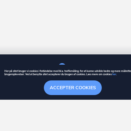
Her på sitet bruger vi cookies i forbindelse med bl.a. trafikmåling, for at kunne udvikle bedre og mere målrett
brugeroplevelser. Ved at benytte sitet accepterer du brugen af cookies. Læs mere om cookies
her
.
GUIDE
BETINGELSER
ACCEPTER COOKIES
ownr
er et registreret varemærke tilhørende ownr ApS – CVR nr.: 36 40 88 
Overblik
Stationsparken 26. 2., 2600 Glostrup, info@ownr.dk
Søgehistorik
Menu
Følge