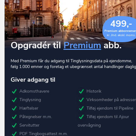
499,-
Premium abbonneme
kr. /md. ekskl. moms.
Opgradér til
Premium
abb.
Med Premium får du adgang til Tinglysningsdata på ejendomme,
følg 1.000 emner og foretag et ubegrænset antal handlinger daglig
Giver adgang til
Adkomsthavere
Historik
Tinglysning
Virksomheder på adresse
Hæftelser
Tilføj ejendom til Pipeline
Påtegnelser m.m.
Tilføj ejendom til Ajour
Servitutter
overvågning
PDF Tingbogsattest m.m.