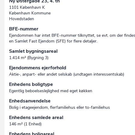
Ny Østergade 23, 4. th
1101 København K
København Kommune
Hovedstaden
BFE-nummer
Ejendommen har intet BFE-nummer tilknyttet, se evt. om der finde
en Samlet Fast Ejendom (SFE) for flere detaljer.
Samlet bygningsareal
1.414 m² (Bygning 3)
Ejendommens ejerforhold
Aktie-, anpart- eller andet selskab (undtagen interessent­skab)
Enhedens boligtype
Egentlig beboelseslejlighed med eget køkken
Enhedsanvendelse
Bolig i etageejendom, flerfamiliehus eller to-familiehus
Enhedens samlede areal
146 m² (1 Enhed)
Enhedens boligareal