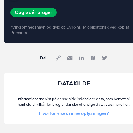
Opgradér bruger
*Virksomhedsnavn og gyldigt CVR-nr. er obligatorisk ved køb af
Premium.
Del
DATAKILDE
Informationerne vist på denne side indeholder data, som benyttes i
henhold til vilkår for brug af danske offentlige data. Læs mere her:
Hvorfor vises mine oplysninger?