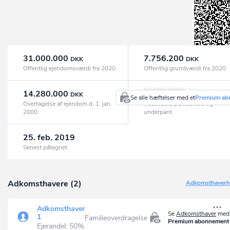
31.000.000
7.756.200
DKK
DKK
Offentlig ejendomsværdi fra 2020
Offentlig grundværdi fra 2020
14.280.000
7.000.000
DKK
DKK
Se alle hæftelser med et
Premium ab
Overtagelse af ejendom d. 1. jan.
Realkredit, pantebreve og
2000
underpant
25. feb. 2019
Senest påtegnet
Adkomsthavere (2)
Adkomsthaverhi
Adkomsthaver
Se
Adkomsthaver
med 
1
Familieoverdragelse
Premium abonnement
Ejerandel: 50%