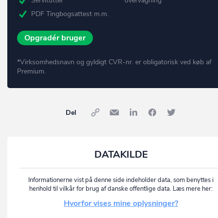
Servitutter
overvågning
PDF Tingbogsattest m.m.
Opgradér bruger
*Virksomhedsnavn og gyldigt CVR-nr. er obligatorisk ved køb af
Premium.
Del
DATAKILDE
Informationerne vist på denne side indeholder data, som benyttes i
henhold til vilkår for brug af danske offentlige data. Læs mere her:
Hvorfor vises mine oplysninger?