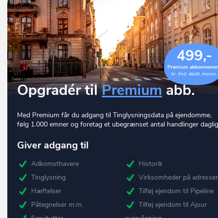
499,-
Premium abbonneme
kr. /md. ekskl. moms.
Opgradér til
Premium
abb.
Med Premium får du adgang til Tinglysningsdata på ejendomme,
følg 1.000 emner og foretag et ubegrænset antal handlinger daglig
Giver adgang til
Adkomsthavere
Historik
Tinglysning
Virksomheder på adresse
Hæftelser
Tilføj ejendom til Pipeline
Påtegnelser m.m.
Tilføj ejendom til Ajour