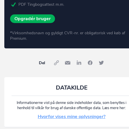
PDF Tingbogsattest m.m.
Opgradér bruger
*Virksomhedsnavn og gyldigt CVR-nr. er obligatorisk ved køb af
Premium.
Del
DATAKILDE
Informationerne vist på denne side indeholder data, som benyttes i
henhold til vilkår for brug af danske offentlige data. Læs mere her:
Hvorfor vises mine oplysninger?