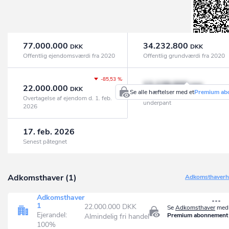
77.000.000
34.232.800
DKK
DKK
Offentlig ejendomsværdi fra 2020
Offentlig grundværdi fra 2020
-85,53 %
13.139.000
DKK
22.000.000
DKK
Se alle hæftelser med et
Premium ab
Realkredit, pantebreve og
Overtagelse af ejendom d. 1. feb.
underpant
2026
17. feb. 2026
Senest påtegnet
Adkomsthaver (1)
Adkomsthaverhi
Adkomsthaver
1
22.000.000 DKK
Se
Adkomsthaver
med 
Ejerandel:
Premium abonnement
Almindelig fri handel
100%