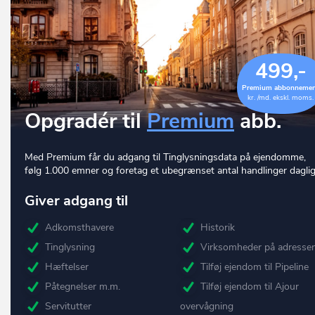
499,-
Premium abbonneme
kr. /md. ekskl. moms.
Opgradér til
Premium
abb.
Med Premium får du adgang til Tinglysningsdata på ejendomme,
følg 1.000 emner og foretag et ubegrænset antal handlinger daglig
Giver adgang til
Adkomsthavere
Historik
Tinglysning
Virksomheder på adresse
Hæftelser
Tilføj ejendom til Pipeline
Påtegnelser m.m.
Tilføj ejendom til Ajour
Servitutter
overvågning