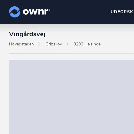
UDFORSK
Vingårdsvej
ownr Insights
Kassevis af data sat i sy
Hovedstaden
Gribskov
3200 Helsinge
ownr Ajour
Hold dig opdateret og c
ownr Pipeline
Sæt strøm til dit nysalg
ownr Segmenteri
Identificer salgsklare k