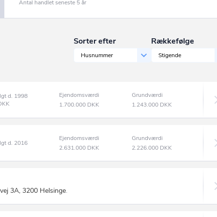
Antal handlet seneste 5 år
Sorter efter
Rækkefølge
Husnummer
Stigende
Ejendomsværdi
Grundværdi
lgt d. 1998
DKK
1.700.000
DKK
1.243.000
DKK
Ejendomsværdi
Grundværdi
lgt d. 2016
2.631.000
DKK
2.226.000
DKK
vej 3A, 3200 Helsinge
.