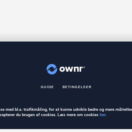
GUIDE
BETINGELSER
nr
er et registreret varemærke tilhørende ownr ApS – CVR nr.: 36 40 8
Stationsparken 26. 2., 2600 Glostrup, info@ownr.dk
else med bl.a. trafikmåling, for at kunne udvikle bedre og mere målrette
accepterer du brugen af cookies. Læs mere om cookies
her
.