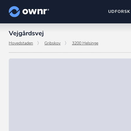
UDFORSK
Vejgårdsvej
ownr Insights
Kassevis af data sat i sy
Hovedstaden
Gribskov
3200 Helsinge
ownr Ajour
Hold dig opdateret og c
ownr Pipeline
Sæt strøm til dit nysalg
ownr Segmenteri
Identificer salgsklare k