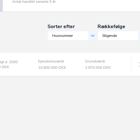
Antal handlet seneste 5 år
Sorter efter
Rækkefølge
Husnummer
Stigende
Ejendomsværdi
Grundværdi
lgt d. 2000
0
DKK
10.600.000
DKK
3.970.000
DKK