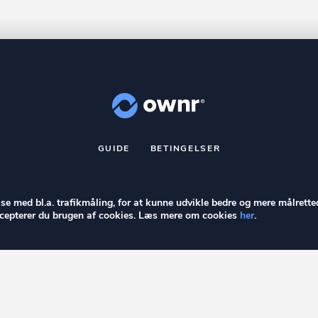
GUIDE
BETINGELSER
nr
er et registreret varemærke tilhørende ownr ApS – CVR nr.: 36 40 8
Stationsparken 26. 2., 2600 Glostrup, info@ownr.dk
else med bl.a. trafikmåling, for at kunne udvikle bedre og mere målrette
accepterer du brugen af cookies. Læs mere om cookies
her
.